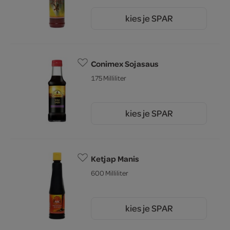
kies je SPAR
2.
75
Conimex Sojasaus
175 Milliliter
kies je SPAR
4.
69
Ketjap Manis
600 Milliliter
kies je SPAR
4.
39