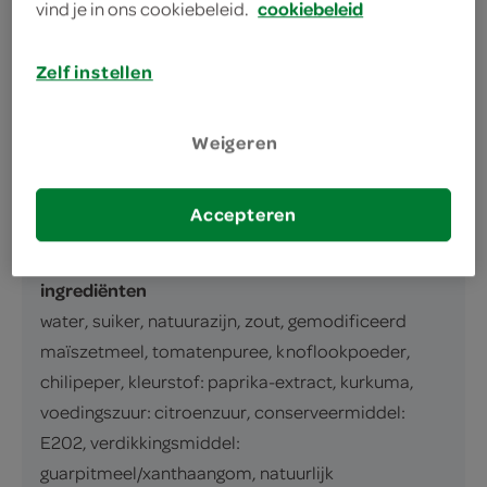
vind je in ons cookiebeleid.
cookiebeleid
omschrijving
Zelf instellen
Zoetzure woksaus
inhoud en gewicht
Weigeren
175 Milliliter
Accepteren
ingrediënten
ingrediënten
water, suiker, natuurazijn, zout, gemodificeerd
maïszetmeel, tomatenpuree, knoflookpoeder,
chilipeper, kleurstof: paprika-extract, kurkuma,
voedingszuur: citroenzuur, conserveermiddel:
E202, verdikkingsmiddel:
guarpitmeel/xanthaangom, natuurlijk