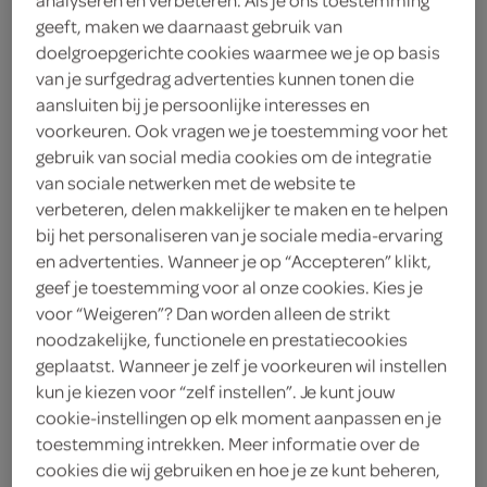
geeft, maken we daarnaast gebruik van
Sum&Sam
doelgroepgerichte cookies waarmee we je op basis
van je surfgedrag advertenties kunnen tonen die
1
.
69
aansluiten bij je persoonlijke interesses en
voorkeuren. Ook vragen we je toestemming voor het
gebruik van social media cookies om de integratie
175 Milliliter
van sociale netwerken met de website te
verbeteren, delen makkelijker te maken en te helpen
bij het personaliseren van je sociale media-ervaring
Let op: aanbiedingen zijn niet zichtbaar bij de
en advertenties. Wanneer je op “Accepteren” klikt,
producten, maar worden wél automatisch
geef je toestemming voor al onze cookies. Kies je
verwerkt in de winkelmand.
voor “Weigeren”? Dan worden alleen de strikt
noodzakelijke, functionele en prestatiecookies
geplaatst. Wanneer je zelf je voorkeuren wil instellen
kun je kiezen voor “zelf instellen”. Je kunt jouw
cookie-instellingen op elk moment aanpassen en je
toestemming intrekken. Meer informatie over de
cookies die wij gebruiken en hoe je ze kunt beheren,