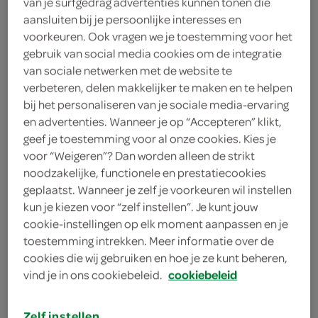
van je surfgedrag advertenties kunnen tonen die
aansluiten bij je persoonlijke interesses en
Sun
voorkeuren. Ook vragen we je toestemming voor het
gebruik van social media cookies om de integratie
10
.
59
van sociale netwerken met de website te
verbeteren, delen makkelijker te maken en te helpen
bij het personaliseren van je sociale media-ervaring
16 Stuks
en advertenties. Wanneer je op “Accepteren” klikt,
geef je toestemming voor al onze cookies. Kies je
voor “Weigeren”? Dan worden alleen de strikt
Let op: aanbiedingen zijn niet zichtbaar bij de
noodzakelijke, functionele en prestatiecookies
producten, maar worden wél automatisch
geplaatst. Wanneer je zelf je voorkeuren wil instellen
verwerkt in de winkelmand.
kun je kiezen voor “zelf instellen”. Je kunt jouw
cookie-instellingen op elk moment aanpassen en je
toestemming intrekken. Meer informatie over de
de Sun All-in 1 brilliant shine vaatwascapsules zorgen
cookies die wij gebruiken en hoe je ze kunt beheren,
voor een krachtige reiniging van de meest
vind je in ons cookiebeleid.
cookiebeleid
hardnekkige vlekken dankzij Active Oxygen+
voor een schone vaat
Zelf instellen