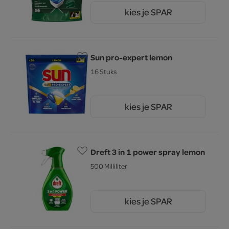
kies je SPAR
9.
99
Sun pro-expert lemon
16 Stuks
kies je SPAR
8.
99
Dreft 3 in 1 power spray lemon
500 Milliliter
kies je SPAR
8.
59