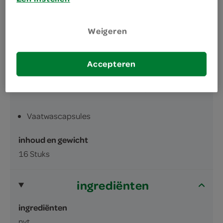
Weigeren
Accepteren
omschrijving
Vaatwascapsules
inhoud en gewicht
16 Stuks
ingrediënten
ingrediënten
nvt