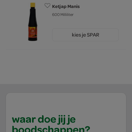
Ketjap Manis
600 Milliliter
kies je SPAR
4.
39
waar doe jij je
boodschappen?