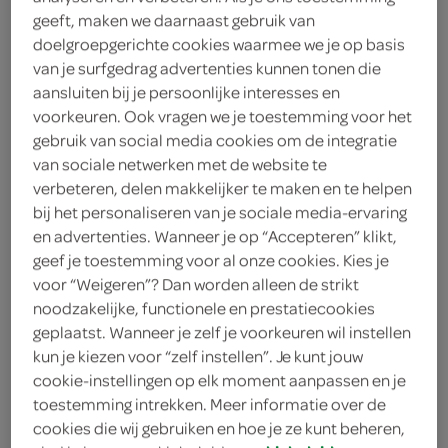
geeft, maken we daarnaast gebruik van
5
.
49
doelgroepgerichte cookies waarmee we je op basis
van je surfgedrag advertenties kunnen tonen die
136 Gram
aansluiten bij je persoonlijke interesses en
voorkeuren. Ook vragen we je toestemming voor het
gebruik van social media cookies om de integratie
Let op: aanbiedingen zijn niet zichtbaar bij de
van sociale netwerken met de website te
verbeteren, delen makkelijker te maken en te helpen
producten, maar worden wél automatisch
bij het personaliseren van je sociale media-ervaring
verwerkt in de winkelmand.
en advertenties. Wanneer je op “Accepteren” klikt,
geef je toestemming voor al onze cookies. Kies je
voor “Weigeren”? Dan worden alleen de strikt
gestoomde kipgyoza als warme Japanse snack
noodzakelijke, functionele en prestatiecookies
geplaatst. Wanneer je zelf je voorkeuren wil instellen
kun je kiezen voor “zelf instellen”. Je kunt jouw
cookie-instellingen op elk moment aanpassen en je
toestemming intrekken. Meer informatie over de
cookies die wij gebruiken en hoe je ze kunt beheren,