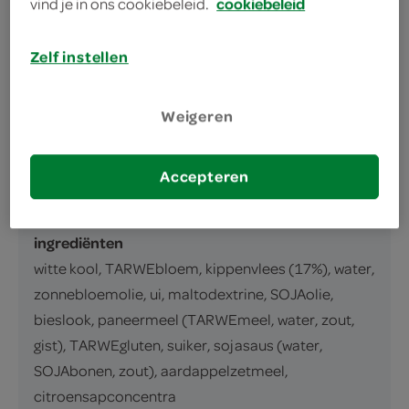
vind je in ons cookiebeleid.
cookiebeleid
omschrijving
Zelf instellen
Japanse stijl kippasteitjes
Weigeren
inhoud en gewicht
136 Gram
Accepteren
ingrediënten
ingrediënten
witte kool, TARWEbloem, kippenvlees (17%), water,
zonnebloemolie, ui, maltodextrine, SOJAolie,
bieslook, paneermeel (TARWEmeel, water, zout,
gist), TARWEgluten, suiker, sojasaus (water,
SOJAbonen, zout), aardappelzetmeel,
citroensapconcentra