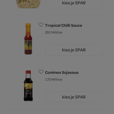
kies je SPAR
2.
79
Tropical Chilli Sauce
250 Milliliter
kies je SPAR
2.
75
Conimex Sojasaus
175 Milliliter
kies je SPAR
4.
69