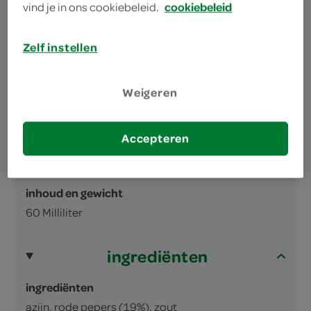
vind je in ons cookiebeleid.
cookiebeleid
Zelf instellen
Weigeren
omschrijving
Accepteren
Rode pepersaus
inhoud en gewicht
60 Milliliter
ingrediënten
ingrediënten
azijn, rode pepers (19%), zout