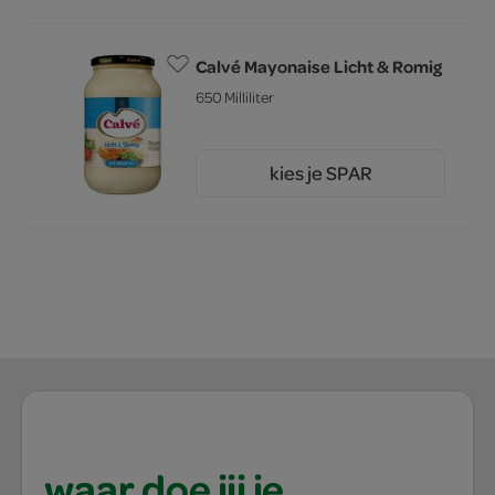
Calvé Mayonaise Licht & Romig
650 Milliliter
kies je SPAR
5.
49
waar doe jij je