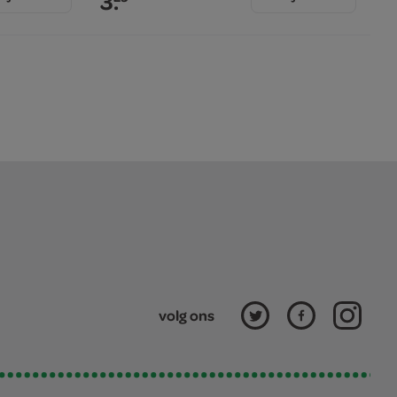
3.
volg ons