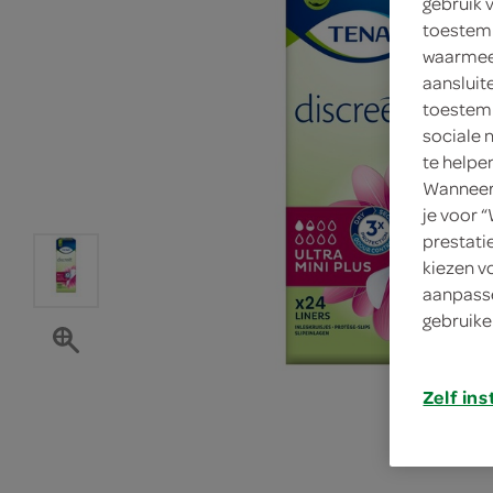
gebruik 
toestemm
waarmee 
aansluit
toestemm
sociale 
te helpe
Wanneer 
je voor 
prestati
kiezen v
aanpasse
gebruike
Zelf ins