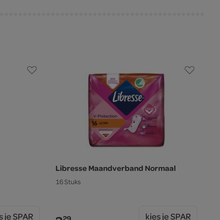
Libresse Maandverband Normaal
16 Stuks
s je SPAR
kies je SPAR
29