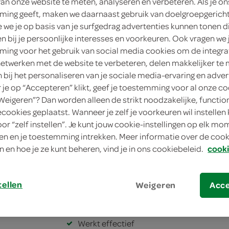
Plus
van onze website te meten, analyseren en verbeteren. Als je on
ing geeft, maken we daarnaast gebruik van doelgroepgerich
we je op basis van je surfgedrag advertenties kunnen tonen d
Tena
en bij je persoonlijke interesses en voorkeuren. Ook vragen we 
5
.
ing voor het gebruik van social media cookies om de integra
39
netwerken met de website te verbeteren, delen makkelijker te
n bij het personaliseren van je sociale media-ervaring en adver
24 Stuks
je op “Accepteren” klikt, geef je toestemming voor al onze co
“Weigeren”? Dan worden alleen de strikt noodzakelijke, functio
in winkelmand
ecookies geplaatst. Wanneer je zelf je voorkeuren wil instellen 
oor “zelf instellen”. Je kunt jouw cookie-instellingen op elk m
n en je toestemming intrekken. Meer informatie over de cooki
n en hoe je ze kunt beheren, vind je in ons cookiebeleid.
cooki
Let op: aanbiedingen zijn niet zichtba
verwerkt in de winkelmand.
tellen
Weigeren
Acc
voel je droog en fris
Werkt effectief