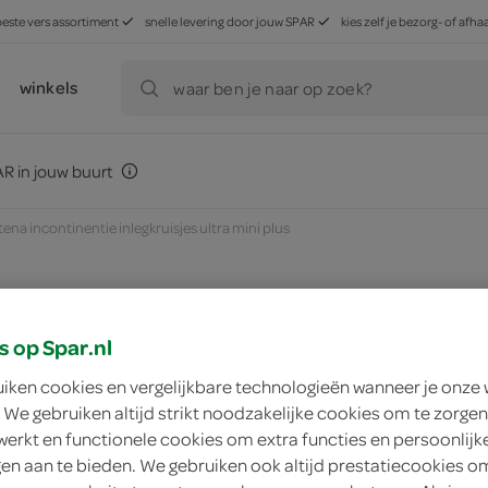
beste vers assortiment
snelle levering door jouw SPAR
kies zelf je bezorg- of af
winkels
waar ben je naar op zoek?
R in jouw buurt
tena incontinentie inlegkruisjes ultra mini plus
zoek winkel
s op Spar.nl
uiken cookies en vergelijkbare technologieën wanneer je onze
 We gebruiken altijd strikt noodzakelijke cookies om te zorgen
Tena Incontinentie I
werkt en functionele cookies om extra functies en persoonlijk
ngen aan te bieden. We gebruiken ook altijd prestatiecookies o