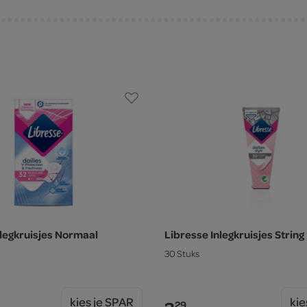
nlegkruisjes Normaal
Libresse Inlegkruisjes String
30 Stuks
kies je SPAR
kie
29