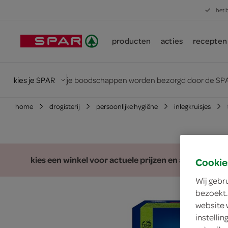
het 
producten
acties
recepten
kies je SPAR
je boodschappen worden bezorgd door de SPA
home
drogisterij
persoonlijke hygiëne
inlegkruisjes
kies een winkel voor actuele prijzen en assortiment
Cookie
Wij gebr
bezoekt.
website 
instelli