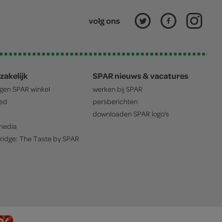
volg ons
zakelijk
SPAR nieuws & vacatures
igen
SPAR
winkel
werken bij
SPAR
oed
persberichten
downloaden
SPAR
logo's
edia
ridge: The Taste by
SPAR