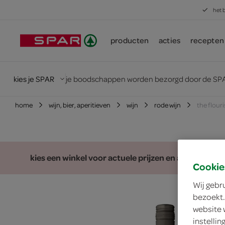
het 
producten
acties
recepten
kies je SPAR
je boodschappen worden bezorgd door de SPA
home
wijn, bier, aperitieven
wijn
rode wijn
the flour
kies een winkel voor actuele prijzen en assortiment
Cookie
Wij gebr
bezoekt.
website 
instelli