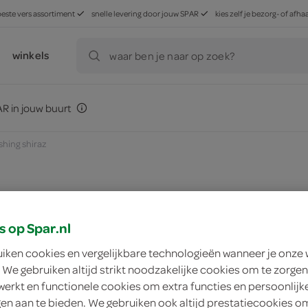
beste vers assortiment
snelle levering door jouw SPAR
kies zelf je bezorg- of af
winkels
waar ben je naar op zoek?
R in jouw buurt
ishing shiraz
zoek winkel
s op Spar.nl
uiken cookies en vergelijkbare technologieën wanneer je onze
The Flourishing shi
 We gebruiken altijd strikt noodzakelijke cookies om te zorgen
werkt en functionele cookies om extra functies en persoonlijk
ngen aan te bieden. We gebruiken ook altijd prestatiecookies o
The Flourishing