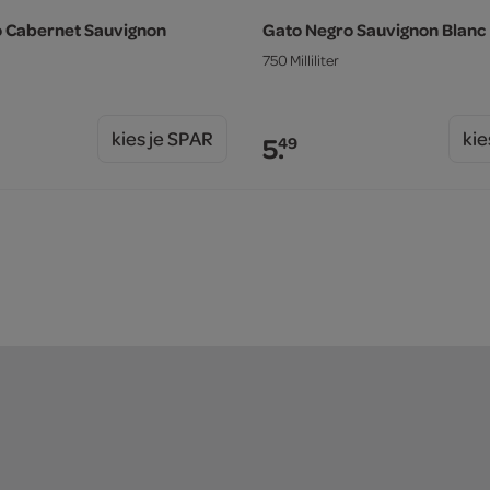
 Cabernet Sauvignon
Gato Negro Sauvignon Blanc
750 Milliliter
kies je SPAR
kie
5.
49