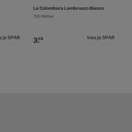
La Colombara Lambrusco Bianco
750 Milliliter
s je SPAR
kies je SPAR
3.
19