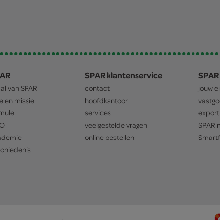
PAR
SPAR klantenservice
SPAR 
aal van
SPAR
contact
jouw e
ie en missie
hoofdkantoor
vastg
mule
services
export
O
veelgestelde vragen
SPAR
m
ademie
online bestellen
Smartf
chiedenis