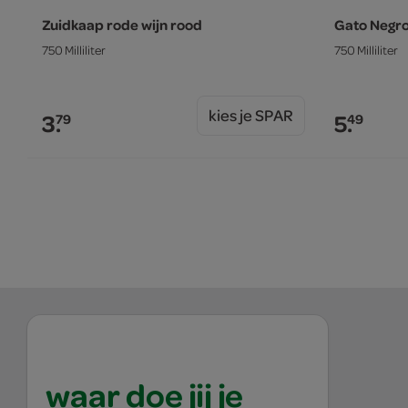
Zuidkaap rode wijn rood
Gato Negro
750 Milliliter
750 Milliliter
kies je SPAR
3.
5.
79
49
waar doe jij je