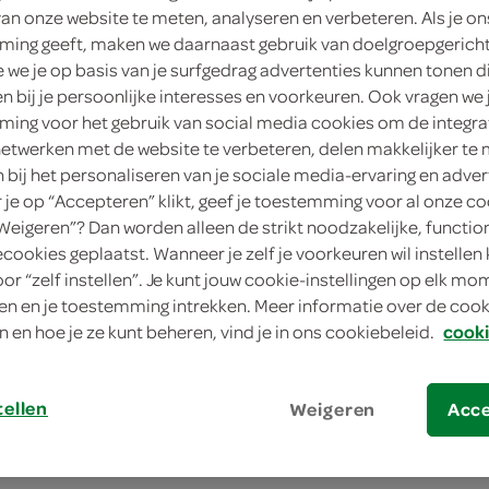
van onze website te meten, analyseren en verbeteren. Als je on
ing geeft, maken we daarnaast gebruik van doelgroepgerich
< 25 jaar? Laat je legit
we je op basis van je surfgedrag advertenties kunnen tonen d
< 18 jaar verkopen wij
en bij je persoonlijke interesses en voorkeuren. Ook vragen we 
ing voor het gebruik van social media cookies om de integra
5
.
netwerken met de website te verbeteren, delen makkelijker te
99
n bij het personaliseren van je sociale media-ervaring en adver
je op “Accepteren” klikt, geef je toestemming voor al onze co
750 Milliliter
“Weigeren”? Dan worden alleen de strikt noodzakelijke, functio
ecookies geplaatst. Wanneer je zelf je voorkeuren wil instellen 
in winkelmand
oor “zelf instellen”. Je kunt jouw cookie-instellingen op elk m
n en je toestemming intrekken. Meer informatie over de cooki
n en hoe je ze kunt beheren, vind je in ons cookiebeleid.
cooki
Let op: aanbiedingen zijn niet zichtba
verwerkt in de winkelmand.
tellen
Weigeren
Acc