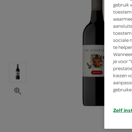
gebruik 
toestemm
waarmee 
aansluit
toestemm
sociale 
te helpe
Wanneer 
je voor 
prestati
kiezen v
aanpasse
gebruike
Zelf ins