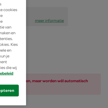
s
te cookies
imatie zien
ie
 geen alcohol
meer informatie
je
tie van
 maken en
tenties.
okies. Kies
nele en
kun je
oment
es die wij
ebeleid
ar bij de producten, maar worden wél automatisch
epteren