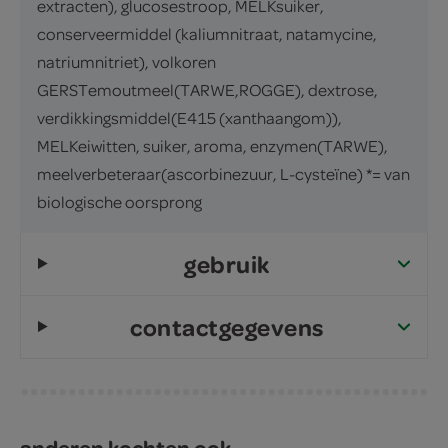
extracten), glucosestroop, MELKsuiker,
conserveermiddel (kaliumnitraat, natamycine,
natriumnitriet), volkoren
GERSTemoutmeel(TARWE,ROGGE), dextrose,
verdikkingsmiddel(E415 (xanthaangom)),
MELKeiwitten, suiker, aroma, enzymen(TARWE),
meelverbeteraar(ascorbinezuur, L-cysteïne) *= van
biologische oorsprong
gebruik
contactgegevens
anderen kochten ook