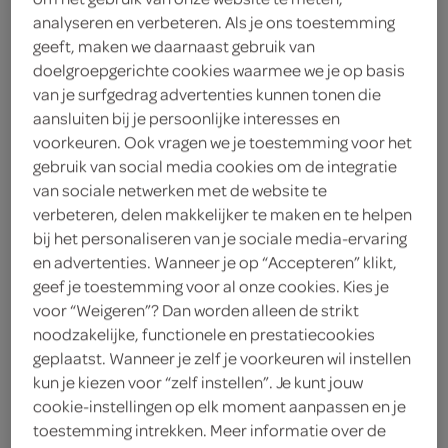
analyseren en verbeteren. Als je ons toestemming
The Tosti Club
geeft, maken we daarnaast gebruik van
doelgroepgerichte cookies waarmee we je op basis
4
.
75
van je surfgedrag advertenties kunnen tonen die
aansluiten bij je persoonlijke interesses en
voorkeuren. Ook vragen we je toestemming voor het
220 Gram
gebruik van social media cookies om de integratie
van sociale netwerken met de website te
verbeteren, delen makkelijker te maken en te helpen
Let op: aanbiedingen zijn niet zichtbaar bij de
bij het personaliseren van je sociale media-ervaring
producten, maar worden wél automatisch
en advertenties. Wanneer je op “Accepteren” klikt,
verwerkt in de winkelmand.
geef je toestemming voor al onze cookies. Kies je
voor “Weigeren”? Dan worden alleen de strikt
noodzakelijke, functionele en prestatiecookies
geplaatst. Wanneer je zelf je voorkeuren wil instellen
kun je kiezen voor “zelf instellen”. Je kunt jouw
cookie-instellingen op elk moment aanpassen en je
toestemming intrekken. Meer informatie over de