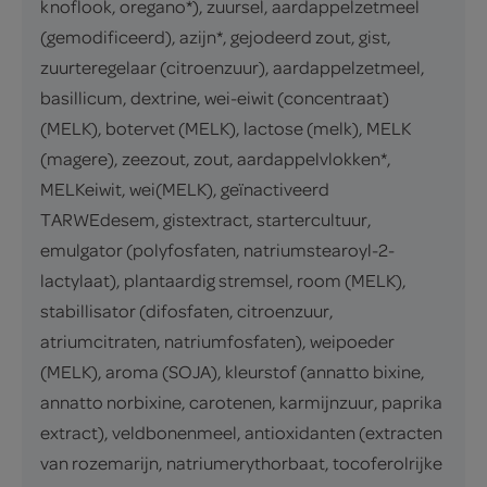
knoflook, oregano*), zuursel, aardappelzetmeel
(gemodificeerd), azijn*, gejodeerd zout, gist,
zuurteregelaar (citroenzuur), aardappelzetmeel,
basillicum, dextrine, wei-eiwit (concentraat)
(MELK), botervet (MELK), lactose (melk), MELK
(magere), zeezout, zout, aardappelvlokken*,
MELKeiwit, wei(MELK), geïnactiveerd
TARWEdesem, gistextract, startercultuur,
emulgator (polyfosfaten, natriumstearoyl-2-
lactylaat), plantaardig stremsel, room (MELK),
stabillisator (difosfaten, citroenzuur,
atriumcitraten, natriumfosfaten), weipoeder
(MELK), aroma (SOJA), kleurstof (annatto bixine,
annatto norbixine, carotenen, karmijnzuur, paprika
extract), veldbonenmeel, antioxidanten (extracten
van rozemarijn, natriumerythorbaat, tocoferolrijke