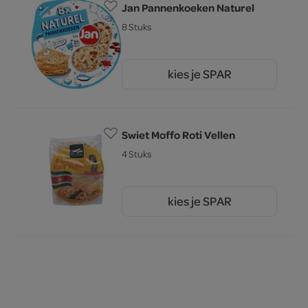
Jan Pannenkoeken Naturel
8 Stuks
kies je SPAR
3.
29
Swiet Moffo Roti Vellen
4 Stuks
kies je SPAR
2.
95