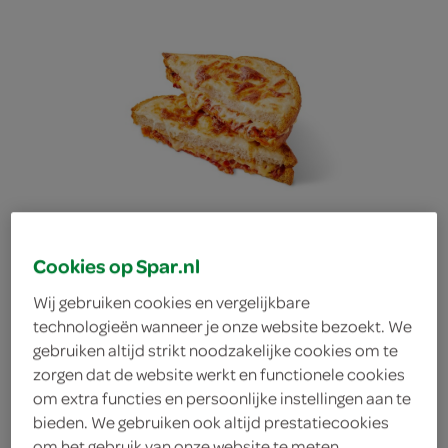
Cookies op Spar.nl
Wij gebruiken cookies en vergelijkbare
technologieën wanneer je onze website bezoekt. We
gebruiken altijd strikt noodzakelijke cookies om te
The Tosti Club croque
zorgen dat de website werkt en functionele cookies
om extra functies en persoonlijke instellingen aan te
bieden. We gebruiken ook altijd prestatiecookies
chorizo
om het gebruik van onze website te meten,