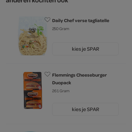
Daily Chef verse tagliatelle
250 Gram
kies je SPAR
2.
79
Flemmings Cheeseburger
Duopack
261 Gram
kies je SPAR
2.
45