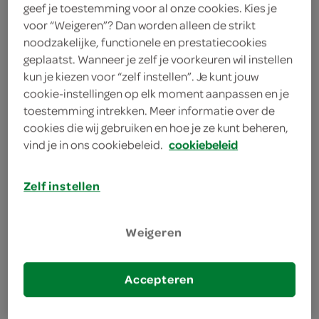
geef je toestemming voor al onze cookies. Kies je
voor “Weigeren”? Dan worden alleen de strikt
The Tosti Club
noodzakelijke, functionele en prestatiecookies
1 Stuks
geplaatst. Wanneer je zelf je voorkeuren wil instellen
kun je kiezen voor “zelf instellen”. Je kunt jouw
cookie-instellingen op elk moment aanpassen en je
Let op: aanbiedingen zijn niet zichtbaar bij de
toestemming intrekken. Meer informatie over de
producten, maar worden wél automatisch
cookies die wij gebruiken en hoe je ze kunt beheren,
verwerkt in de winkelmand.
vind je in ons cookiebeleid.
cookiebeleid
Zelf instellen
Weigeren
omschrijving
Accepteren
inhoud en gewicht