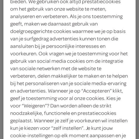
bieden. We gebruiken ook altijd prestatiecookies
om het gebruik van onze website te meten,
Chocolade puur
analyseren en verbeteren. Als je ons toestemming
geeft, maken we daarnaast gebruik van
Tony's chocolonely
doelgroepgerichte cookies waarmee we je op basis
van je surfgedrag advertenties kunnen tonen die
5
.
19
aansluiten bij je persoonlijke interesses en
voorkeuren. Ook vragen we je toestemming voor het
gebruik van social media cookies om de integratie
180 Gram
van sociale netwerken met de website te
verbeteren, delen makkelijker te maken en te helpen
bij het personaliseren van je sociale media-ervaring
Let op: aanbiedingen zijn niet zichtbaar bij de
en advertenties. Wanneer je op “Accepteren” klikt,
producten, maar worden wél automatisch
geef je toestemming voor al onze cookies. Kies je
verwerkt in de winkelmand.
voor “Weigeren”? Dan worden alleen de strikt
noodzakelijke, functionele en prestatiecookies
geplaatst. Wanneer je zelf je voorkeuren wil instellen
intense pure chocolade met een hoog
kun je kiezen voor “zelf instellen”. Je kunt jouw
cacaopercentage voor een diepe volle smaak, en je
cookie-instellingen op elk moment aanpassen en je