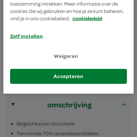
geniet van een rijke reep die ook perfect werkt in je
toestemming intrekken. Meer informatie over de
cookies die wij gebruiken en hoe je ze kunt beheren,
favoriete baksels
vind je in ons cookiebeleid.
cookiebeleid
Tony's Chocolonely – Alleen samen maken we
chocolade 100% slaafvrij. Doe je mee?
Zelf instellen
Fairtrade. Ten minste 32% cacaobestanddelen.
Geschikt voor vegetariërs
Weigeren
Accepteren
omschrijving
Belgische pure chocolade.
Ten minste 70% cacaobestanddelen.