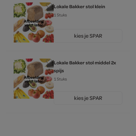
Lokale Bakker stol klein
1 Stuks
kies je SPAR
6.
85
Lokale Bakker stol middel 2x
spijs
1 Stuks
kies je SPAR
13.
95