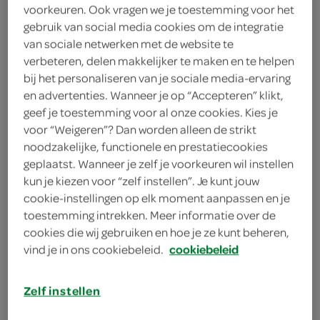
voorkeuren. Ook vragen we je toestemming voor het
gebruik van social media cookies om de integratie
Trendy Candy
van sociale netwerken met de website te
9
.
verbeteren, delen makkelijker te maken en te helpen
99
bij het personaliseren van je sociale media-ervaring
en advertenties. Wanneer je op “Accepteren” klikt,
1 Stuks
geef je toestemming voor al onze cookies. Kies je
voor “Weigeren”? Dan worden alleen de strikt
noodzakelijke, functionele en prestatiecookies
Let op: aanbiedingen zijn niet zichtbaar bij de
geplaatst. Wanneer je zelf je voorkeuren wil instellen
producten, maar worden wél automatisch
kun je kiezen voor “zelf instellen”. Je kunt jouw
cookie-instellingen op elk moment aanpassen en je
verwerkt in de winkelmand.
toestemming intrekken. Meer informatie over de
cookies die wij gebruiken en hoe je ze kunt beheren,
vind je in ons cookiebeleid.
cookiebeleid
Zelf instellen