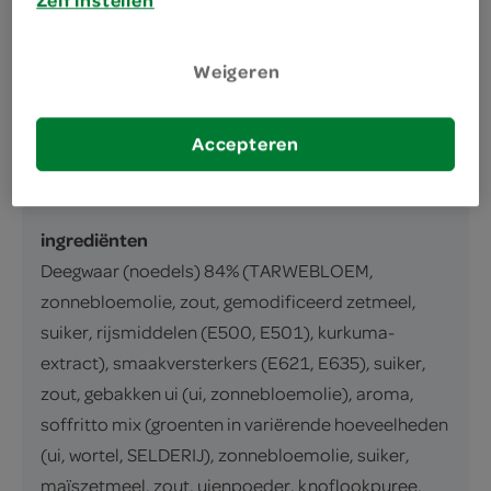
Kruidige instant noodles met de smaak van
kip
Weigeren
inhoud en gewicht
65 Gram
Accepteren
ingrediënten
ingrediënten
Deegwaar (noedels) 84% (TARWEBLOEM,
zonnebloemolie, zout, gemodificeerd zetmeel,
suiker, rijsmiddelen (E500, E501), kurkuma-
extract), smaakversterkers (E621, E635), suiker,
zout, gebakken ui (ui, zonnebloemolie), aroma,
soffritto mix (groenten in variërende hoeveelheden
(ui, wortel, SELDERIJ), zonnebloemolie, suiker,
maïszetmeel, zout, uienpoeder, knoflookpuree,