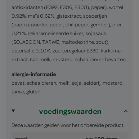
antioxidanten (E392, E306, E300), peper), wortel
0,92%, maïs 0,62%, gistextract, specerijen
(paprikapoeder, peper, chilipeper, gember), prei
0,21%, gekarameliseerde suiker, sojasaus
(SOJABOON, TARWE, maltodextrine, zout),
peterselie 0,10%, zuurteregelaar E330, kurkuma-
extract. Kan melk, mosterd, schaaldieren bevatten.
allergie-informatie
bevat: schaaldieren, melk, soja, selderij, mosterd,
tarwe, gluten
voedingswaarden
Deze waarden gelden voor het onbereide product
soort
per 100 gram