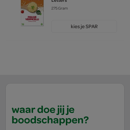
275 Gram
kies je SPAR
2.
99
waar doe jij je
boodschappen?