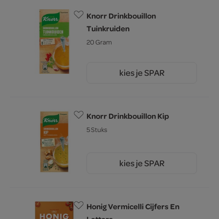
Knorr Drinkbouillon
Tuinkruiden
20 Gram
kies je SPAR
1.
55
Knorr Drinkbouillon Kip
5 Stuks
kies je SPAR
1.
55
Honig Vermicelli Cijfers En
Letters