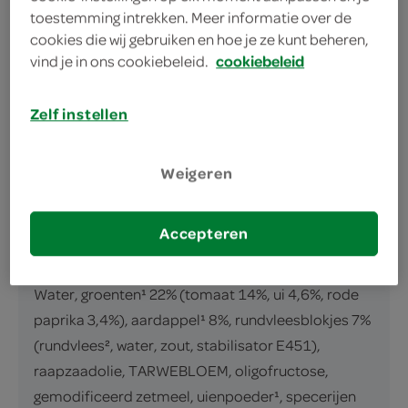
omschrijving
toestemming intrekken. Meer informatie over de
cookies die wij gebruiken en hoe je ze kunt beheren,
vind je in ons cookiebeleid.
cookiebeleid
Hongaarse Goulashsoep met extra
rundvlees, paprika, tomaat en aardappel.
Zelf instellen
inhoud en gewicht
570 Milliliter
Weigeren
ingrediënten
Accepteren
ingrediënten
Water, groenten¹ 22% (tomaat 14%, ui 4,6%, rode
paprika 3,4%), aardappel¹ 8%, rundvleesblokjes 7%
(rundvlees², water, zout, stabilisator E451),
raapzaadolie, TARWEBLOEM, oligofructose,
gemodificeerd zetmeel, uienpoeder¹, specerijen