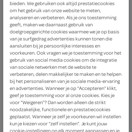
bieden. We gebruiken ook altijd prestatiecookies
om het gebruik van onze website te meten,
Unox
analyseren en verbeteren. Als je ons toestemming
5
.
geeft, maken we daarnaast gebruik van
49
doelgroepgerichte cookies waarmee we je op basis
van je surfgedrag advertenties kunnen tonen die
570 Milliliter
aansluiten bij je persoonlijke interesses en
voorkeuren. Ook vragen we je toestemming voor het
gebruik van social media cookies om de integratie
Let op: aanbiedingen zijn niet zichtbaar bij de
van sociale netwerken met de website te
producten, maar worden wél automatisch
verbeteren, delen makkelijker te maken en te helpen
bij het personaliseren van je sociale media-ervaring
verwerkt in de winkelmand.
en advertenties. Wanneer je op “Accepteren” klikt,
geef je toestemming voor al onze cookies. Kies je
voor “Weigeren”? Dan worden alleen de strikt
noodzakelijke, functionele en prestatiecookies
geplaatst. Wanneer je zelf je voorkeuren wil instellen
kun je kiezen voor “zelf instellen”. Je kunt jouw
cookie-instellingen op elk moment aanpassen en je