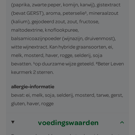
(paprika, zwarte peper, komijn, karwij), gistextract
(bevat GERST), aroma, peterselie¹, mineraalzout
(kalium), gejodeerd zout, zout, fructose,
maltodextrine, knoflookpuree,
balsamicoazijnpoeder (wijnazijn, druivenmost),
witte wijnextract. Kan hybride graansoorten, ei,
melk, mosterd, haver, rogge, selderij, soja
bevatten. ¹op duurzame wijze geteeld. ²Beter Leven
keurmerk 2 sterren.
allergie-informatie
bevat: ei, melk, soja, selderij, mosterd, tarwe, gerst,
gluten, haver, rogge
voedingswaarden