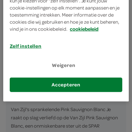
kun je kiezen voor “zelf instellen”. Je kunt jouw
cookie-instellingen op elk moment aanpassen en je
Van Zijl Pink Sauvignon: Heerlijk bij jouw borrel!
toestemming intrekken. Meer informatie over de
cookies die wij gebruiken en hoe je ze kunt beheren,
Lekker bij borrelgerechten
vind je in ons cookiebeleid.
cookiebeleid
Droge, lichtzure smaakbeleving
Van Zijl premium kwaliteit
Zelf instellen
Weigeren
Accepteren
omschrijving
Van Zijl's sprankelende Pink Sauvignon Blanc Je
raakt op slag verliefd op de Van Zijl Pink Sauvignon
Blanc, een onmiskenbare ster uit de SPAR