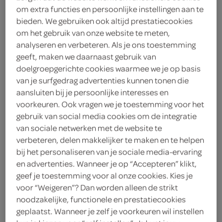
om extra functies en persoonlijke instellingen aan te
bieden. We gebruiken ook altijd prestatiecookies
Van Zijl
om het gebruik van onze website te meten,
analyseren en verbeteren. Als je ons toestemming
< 25 jaar? Laat je
geeft, maken we daarnaast gebruik van
legitimatie zien
doelgroepgerichte cookies waarmee we je op basis
< 18 jaar verkopen wij
meer
van je surfgedrag advertenties kunnen tonen die
geen alcohol
informatie
aansluiten bij je persoonlijke interesses en
voorkeuren. Ook vragen we je toestemming voor het
6
.
gebruik van social media cookies om de integratie
59
van sociale netwerken met de website te
verbeteren, delen makkelijker te maken en te helpen
750 Milliliter
bij het personaliseren van je sociale media-ervaring
en advertenties. Wanneer je op “Accepteren” klikt,
geef je toestemming voor al onze cookies. Kies je
Let op: aanbiedingen zijn niet zichtbaar bij de
voor “Weigeren”? Dan worden alleen de strikt
producten, maar worden wél automatisch
noodzakelijke, functionele en prestatiecookies
verwerkt in de winkelmand.
geplaatst. Wanneer je zelf je voorkeuren wil instellen