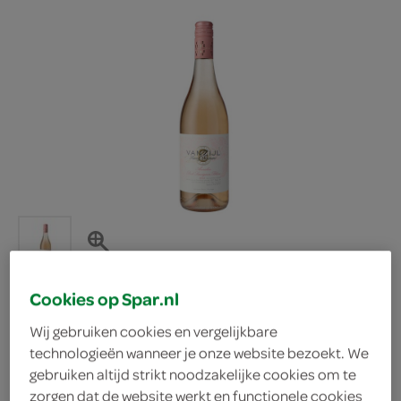
Cookies op Spar.nl
Wij gebruiken cookies en vergelijkbare
Van Zijl wijn pink
technologieën wanneer je onze website bezoekt. We
gebruiken altijd strikt noodzakelijke cookies om te
sauvignon blanc
zorgen dat de website werkt en functionele cookies