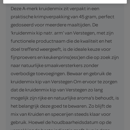
zorgvuldig geselecteerde kruiden en specerijen.
Deze A-merk kruidenmix zit verpakt in een
praktische krimpverpakking van 45 gram, perfect
gedoseerd voor meerdere maaltijden. De
‘kruidenmix kip natr. arm’ van Verstegen, met zijn
functionele productnaam die de kwaliteit en het
doel treffend weergeeft, is de ideale keuze voor
fijnproevers en keukenprins(ess)en die op zoek zijn
naar natuurlijke smaakversterkers zonder
overbodige toevoegingen. Bewaar en gebruik de
kruidenmix kip van Verstegen Om ervoor te zorgen
dat de kruidenmix kip van Verstegen zo lang
mogelijk zijn rijke en natuurlijke aroma's behoudt, is
het belangrijk deze goed te bewaren. Zo blijft de
mix van Kruiden en specerijen steeds klaar voor
gebruik. Hoewel de houdbaarheidsdatum op de