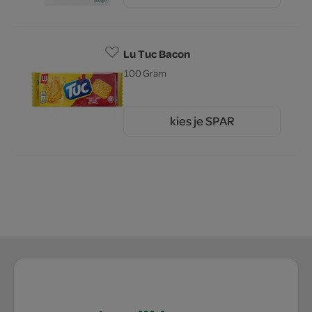
Lu Tuc Bacon
100 Gram
kies je SPAR
1.
55