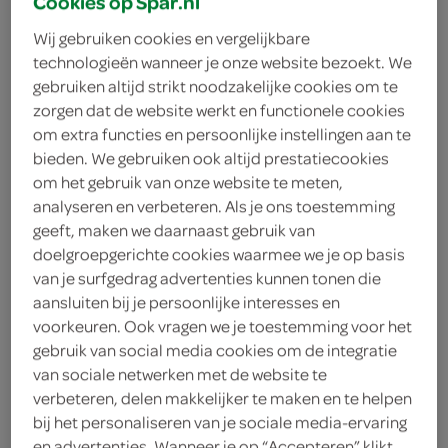
Cookies op Spar.nl
Wij gebruiken cookies en vergelijkbare
Verstegen
technologieën wanneer je onze website bezoekt. We
3
.
gebruiken altijd strikt noodzakelijke cookies om te
39
zorgen dat de website werkt en functionele cookies
om extra functies en persoonlijke instellingen aan te
45 Gram
bieden. We gebruiken ook altijd prestatiecookies
om het gebruik van onze website te meten,
analyseren en verbeteren. Als je ons toestemming
Let op: aanbiedingen zijn niet zichtbaar bij de
geeft, maken we daarnaast gebruik van
producten, maar worden wél automatisch
doelgroepgerichte cookies waarmee we je op basis
verwerkt in de winkelmand.
van je surfgedrag advertenties kunnen tonen die
aansluiten bij je persoonlijke interesses en
voorkeuren. Ook vragen we je toestemming voor het
gebruik van social media cookies om de integratie
Verstegen kruidenmix: heerlijk sappige kip, natuurlijk
van sociale netwerken met de website te
op smaak!
verbeteren, delen makkelijker te maken en te helpen
Natriumarm voor gezondere maaltijden
bij het personaliseren van je sociale media-ervaring
en advertenties. Wanneer je op “Accepteren” klikt,