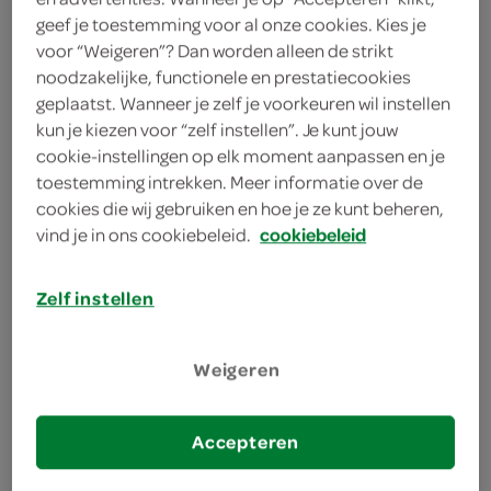
Krachtige kruidenmix A-merk
geef je toestemming voor al onze cookies. Kies je
Handige krimppakket 45 gram
voor “Weigeren”? Dan worden alleen de strikt
noodzakelijke, functionele en prestatiecookies
geplaatst. Wanneer je zelf je voorkeuren wil instellen
kun je kiezen voor “zelf instellen”. Je kunt jouw
cookie-instellingen op elk moment aanpassen en je
toestemming intrekken. Meer informatie over de
cookies die wij gebruiken en hoe je ze kunt beheren,
omschrijving
vind je in ons cookiebeleid.
cookiebeleid
Ontdek de Natuurlijk Smaakvolle Kruidenmix voor
Zelf instellen
Kip van Verstegen Ben je op zoek naar een manier
om je kipgerechten op natuurlijke wijze op smaak
te brengen? Zoek niet verder, want Verstegen heeft
Weigeren
precies wat je nodig hebt: de kruidenmix voor kip,
arm aan natr. Zonder concessies te doen aan de
Accepteren
smaak, biedt deze mix de perfecte balans van