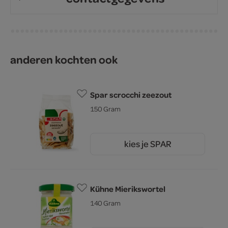
anderen kochten ook
Spar scrocchi zeezout
150 Gram
kies je SPAR
2.
45
Kühne Mierikswortel
140 Gram