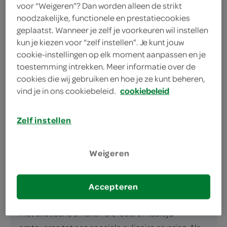
Ideaal voor nasi en bami
voor “Weigeren”? Dan worden alleen de strikt
Handige 30g verpakking
noodzakelijke, functionele en prestatiecookies
geplaatst. Wanneer je zelf je voorkeuren wil instellen
kun je kiezen voor “zelf instellen”. Je kunt jouw
cookie-instellingen op elk moment aanpassen en je
toestemming intrekken. Meer informatie over de
cookies die wij gebruiken en hoe je ze kunt beheren,
vind je in ons cookiebeleid.
cookiebeleid
omschrijving
Zelf instellen
Geef Je Aziatische Klassiekers een Authentieke
Touch met Verstegen Mix voor Nasi/Bami Zet de
Weigeren
smaken van Azië op tafel met de Verstegen Mix
voor Nasi/Bami, een must-have in jouw keuken voor
het creëren van authentieke nasi- of
Accepteren
bamigerechten. Deze 30 gram kruidenmix zit vol
met exotische smaken die iedere maaltijd