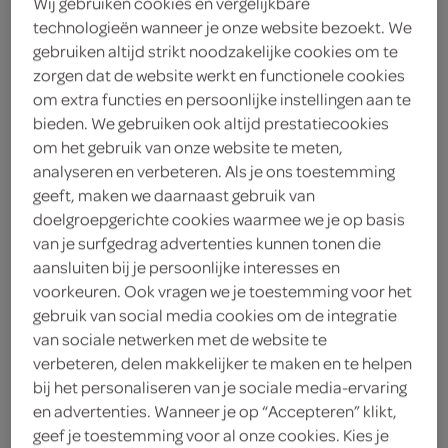
Wij gebruiken cookies en vergelijkbare
technologieën wanneer je onze website bezoekt. We
Verstegen
gebruiken altijd strikt noodzakelijke cookies om te
zorgen dat de website werkt en functionele cookies
1
.
85
om extra functies en persoonlijke instellingen aan te
bieden. We gebruiken ook altijd prestatiecookies
om het gebruik van onze website te meten,
30 Gram
analyseren en verbeteren. Als je ons toestemming
geeft, maken we daarnaast gebruik van
doelgroepgerichte cookies waarmee we je op basis
Let op: aanbiedingen zijn niet zichtbaar bij de
van je surfgedrag advertenties kunnen tonen die
producten, maar worden wél automatisch
aansluiten bij je persoonlijke interesses en
verwerkt in de winkelmand.
voorkeuren. Ook vragen we je toestemming voor het
gebruik van social media cookies om de integratie
van sociale netwerken met de website te
Verstegen kruidenmix: perfecte smaak voor nasi en
verbeteren, delen makkelijker te maken en te helpen
bami!
bij het personaliseren van je sociale media-ervaring
en advertenties. Wanneer je op “Accepteren” klikt,
Authentieke Verstegen receptuur
geef je toestemming voor al onze cookies. Kies je