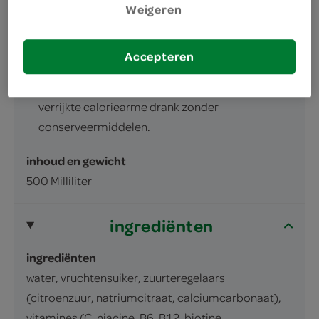
Weigeren
omschrijving
Accepteren
niet-koolzuurhoudende , met vitamines
verrijkte caloriearme drank zonder
conserveermiddelen.
inhoud en gewicht
500 Milliliter
ingrediënten
ingrediënten
water, vruchtensuiker, zuurteregelaars
(citroenzuur, natriumcitraat, calciumcarbonaat),
vitamines (C, niacine, B6, B12, biotine,