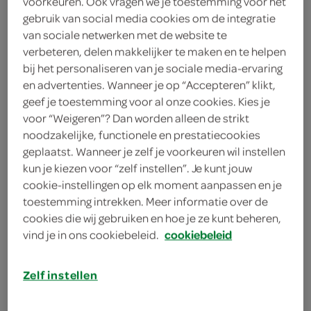
voorkeuren. Ook vragen we je toestemming voor het
gebruik van social media cookies om de integratie
Vitamin Well
van sociale netwerken met de website te
500 Milliliter
verbeteren, delen makkelijker te maken en te helpen
bij het personaliseren van je sociale media-ervaring
en advertenties. Wanneer je op “Accepteren” klikt,
geef je toestemming voor al onze cookies. Kies je
Let op: aanbiedingen zijn niet zichtbaar bij de
voor “Weigeren”? Dan worden alleen de strikt
producten, maar worden wél automatisch
noodzakelijke, functionele en prestatiecookies
verwerkt in de winkelmand.
geplaatst. Wanneer je zelf je voorkeuren wil instellen
kun je kiezen voor “zelf instellen”. Je kunt jouw
cookie-instellingen op elk moment aanpassen en je
pak een gekoelde vitamine-drank met lichte smaak,
toestemming intrekken. Meer informatie over de
fijn als smaakvol alternatief voor frisdrank tijdens
cookies die wij gebruiken en hoe je ze kunt beheren,
werk, studie of onderweg
vind je in ons cookiebeleid.
cookiebeleid
Zelf instellen