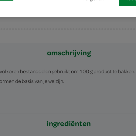
omschrijving
0 g volkoren bestanddelen gebruikt om 100 g product te bakken.
ormen de basis van je welzijn.
ingrediënten