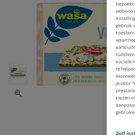
bezoekt.
website 
instelli
gebruik 
toestemm
waarmee 
aansluit
toestemm
sociale 
te helpe
Wanneer 
je voor 
prestati
kiezen v
aanpasse
gebruike
Zelf ins