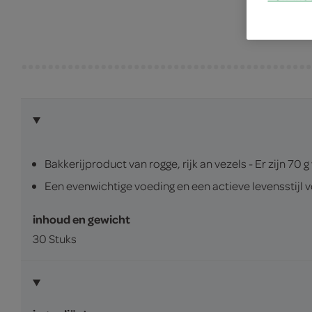
Bakkerijproduct van rogge, rijk an vezels - Er zijn 7
Een evenwichtige voeding en een actieve levensstijl v
inhoud en gewicht
30 Stuks