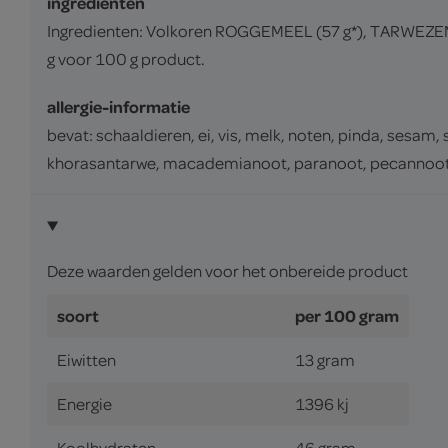
ingrediënten
Ingredienten: Volkoren ROGGEMEEL (57 g*), TARWEZEM
g voor 100 g product.
allergie-informatie
bevat: schaaldieren, ei, vis, melk, noten, pinda, sesam,
khorasantarwe, macademianoot, paranoot, pecannoot, p
Deze waarden gelden voor het onbereide product
soort
per 100 gram
Eiwitten
13 gram
Energie
1396 kj
Koolhydraten
46 gram