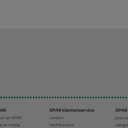
PAR
SPAR klantenservice
SPAR 
aal van
SPAR
contact
jouw e
ie en missie
hoofdkantoor
vastg