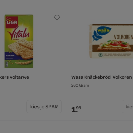
ckers voltarwe
Wasa Knäckebröd Volkoren
260 Gram
kies je SPAR
kie
1.
99