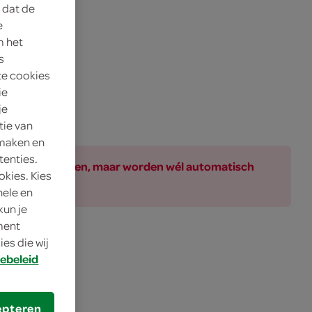
 dat de
e
m het
s
te cookies
ie
je
tie van
 maken en
tenties.
ar bij de producten, maar worden wél automatisch
okies. Kies
nele en
kun je
oment
es die wij
ebeleid
epteren