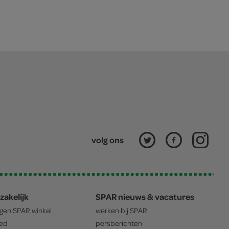
volg ons
zakelijk
SPAR nieuws & vacatures
igen
SPAR
winkel
werken bij
SPAR
oed
persberichten