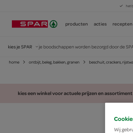
het 
producten
acties
recepten
kies je SPAR
je boodschappen worden bezorgd door de SPA
home
ontbijt, beleg, bakken, granen
beschuit, crackers, rijstw
kies een winkel voor actuele prijzen en assortiment
Cookie
Wij gebr