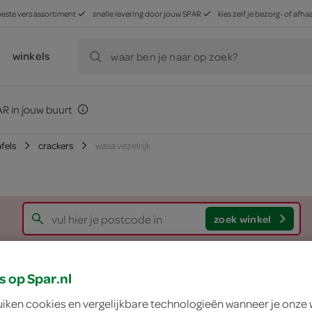
beste vers assortiment
snelle levering door jouw SPAR
kies zelf je bezorg- of af
winkels
waar ben je naar op zoek?
R in jouw buurt
afels
crackers
wasa vezelrijk
zoek winkel
Wasa vezelrijk
s op Spar.nl
uiken cookies en vergelijkbare technologieën wanneer je onze
Wasa