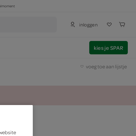
haalmoment
inloggen
kies je SPAR
voeg toe aan lijstje
 website