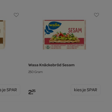
Wasa Knäckebröd Sesam
250 Gram
s je SPAR
kies je SPAR
2.
25