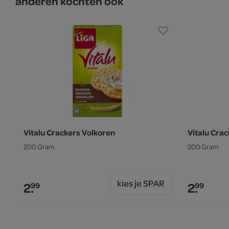
anderen kochten ook
Vitalu Crackers Volkoren
Vitalu Cra
200 Gram
200 Gram
kies je SPAR
2.
2.
99
99