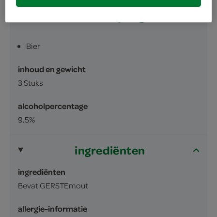
omschrijving
Bier
inhoud en gewicht
3 Stuks
alcoholpercentage
9.5%
ingrediënten
ingrediënten
Bevat GERSTEmout
allergie-informatie