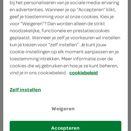
bij het personaliseren van je sociale media-ervaring
en advertenties. Wanneer je op “Accepteren” klikt,
< 25 jaar? Laat je
geef je toestemming voor al onze cookies. Kies je
legitimatie zien
voor “Weigeren”? Dan worden alleen de strikt
< 18 jaar verkopen wij
meer
noodzakelijke, functionele en prestatiecookies
geen alcohol
informatie
geplaatst. Wanneer je zelf je voorkeuren wil instellen
kun je kiezen voor “zelf instellen”. Je kunt jouw
3 Stuks
cookie-instellingen op elk moment aanpassen en je
toestemming intrekken. Meer informatie over de
cookies die wij gebruiken en hoe je ze kunt beheren,
Let op: aanbiedingen zijn niet zichtbaar bij de
vind je in ons cookiebeleid.
cookiebeleid
producten, maar worden wél automatisch
verwerkt in de winkelmand.
Zelf instellen
Weigeren
Accepteren