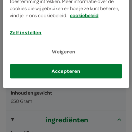
lekker voor bij de BBQ, frites, Oosterse
toestemming intrekken. Meer informatie over de
cookies die wij gebruiken en hoe je ze kunt beheren,
gerechten of gewoon om in te dippen
vind je in ons cookiebeleid.
cookiebeleid
Zelf instellen
Weigeren
omschrijving
Accepteren
Geconcentreerde satésaus
inhoud en gewicht
250 Gram
ingrediënten