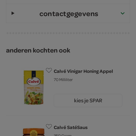
contactgegevens
anderen kochten ook
Calvé Vinigar Honing Appel
70 Milliliter
kies je SPAR
1.
45
Calvé SatéSaus
350 Gram