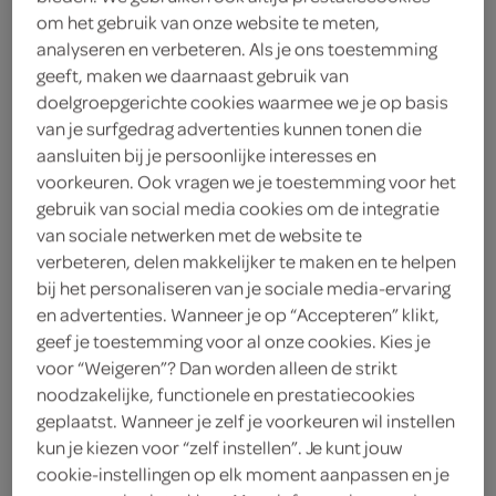
om het gebruik van onze website te meten,
2
.
45
analyseren en verbeteren. Als je ons toestemming
geeft, maken we daarnaast gebruik van
250 Gram
doelgroepgerichte cookies waarmee we je op basis
van je surfgedrag advertenties kunnen tonen die
aansluiten bij je persoonlijke interesses en
Let op: aanbiedingen zijn niet zichtbaar bij de
voorkeuren. Ook vragen we je toestemming voor het
gebruik van social media cookies om de integratie
producten, maar worden wél automatisch
van sociale netwerken met de website te
verwerkt in de winkelmand.
verbeteren, delen makkelijker te maken en te helpen
bij het personaliseren van je sociale media-ervaring
en advertenties. Wanneer je op “Accepteren” klikt,
gebruik nu de handige geconcentreerde satésaus van
geef je toestemming voor al onze cookies. Kies je
Wijko terwijl je nog steeds blijft genieten van onze
voor “Weigeren”? Dan worden alleen de strikt
heerlijke eigen smaak
noodzakelijke, functionele en prestatiecookies
geplaatst. Wanneer je zelf je voorkeuren wil instellen
met vers geroosterd pinda's
kun je kiezen voor “zelf instellen”. Je kunt jouw
voeg alleen water toe
cookie-instellingen op elk moment aanpassen en je