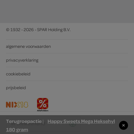
© 1932 - 2026 - SPAR Holding B.V.
algemene voorwaarden
privacyverklaring
cookiebeleid
prijsbeleid
Terugroepactie
Happy Sweets Mega Heksehyl
|
in winkelmand
180 gram