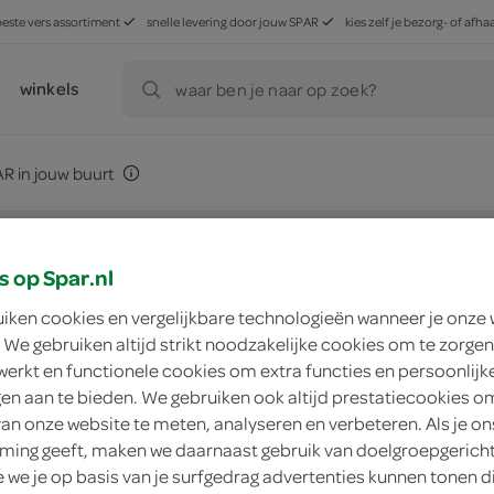
beste vers assortiment
snelle levering door jouw SPAR
kies zelf je bezorg- of af
winkels
waar ben je naar op zoek?
R in jouw buurt
 in Nederland
s op Spar.nl
uiken cookies en vergelijkbare technologieën wanneer je onze
 We gebruiken altijd strikt noodzakelijke cookies om te zorgen
werkt en functionele cookies om extra functies en persoonlijk
vind mijn spar
ngen aan te bieden. We gebruiken ook altijd prestatiecookies o
van onze website te meten, analyseren en verbeteren. Als je on
ing geeft, maken we daarnaast gebruik van doelgroepgerich
nu open
na 20:00
we je op basis van je surfgedrag advertenties kunnen tonen d