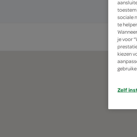
aansluit
toestemm
sociale 
te helpe
Wanneer 
je voor 
prestati
kiezen v
aanpasse
gebruike
Zelf ins