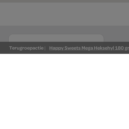
Terugroepactie
Happy Sweets Mega Heksehyl 180 g
|
waar doe jij je
boodschappen?
Je bestelt de boodschappen bij de
lokale SPAR in jouw buurt. Het
assortiment varieert per SPAR winkel,
over S
daarom willen we graag weten waar jij je
het verh
boodschappen doet.
SPAR
vis