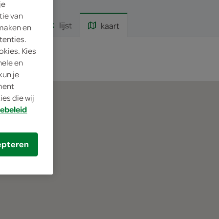
je
tie van
lijst
kaart
 maken en
tenties.
okies. Kies
nele en
kun je
oment
es die wij
ebeleid
epteren