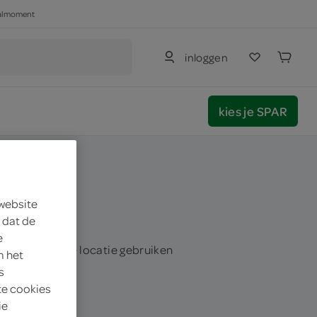
haalmoment
inloggen
kies je SPAR
 website
 dat de
e
huidige locatie gebruiken
m het
s
te cookies
ie