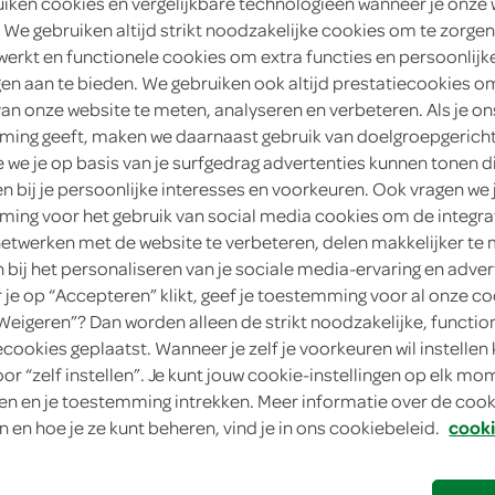
uiken cookies en vergelijkbare technologieën wanneer je onze
g 143
3849 AD Hierden
 We gebruiken altijd strikt noodzakelijke cookies om te zorgen
werkt en functionele cookies om extra functies en persoonlijk
ingen
ngen aan te bieden. We gebruiken ook altijd prestatiecookies o
van onze website te meten, analyseren en verbeteren. Als je on
ing geeft, maken we daarnaast gebruik van doelgroepgerich
we je op basis van je surfgedrag advertenties kunnen tonen d
en bij je persoonlijke interesses en voorkeuren. Ook vragen we 
ing voor het gebruik van social media cookies om de integra
netwerken met de website te verbeteren, delen makkelijker te
n bij het personaliseren van je sociale media-ervaring en adver
je op “Accepteren” klikt, geef je toestemming voor al onze co
“Weigeren”? Dan worden alleen de strikt noodzakelijke, functio
verse broodjes, wraps,
ecookies geplaatst. Wanneer je zelf je voorkeuren wil instellen 
oor “zelf instellen”. Je kunt jouw cookie-instellingen op elk m
snacks & salades
n en je toestemming intrekken. Meer informatie over de cooki
n en hoe je ze kunt beheren, vind je in ons cookiebeleid.
cooki
bestellen