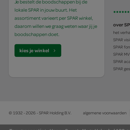
Je bestelt de boodschappen bij de
lokale SPAR in jouw buurt. Het
assortiment varieert per SPAR winkel,
over S
daarom willen we graag weten waar jij je
het verh
boodschappen doet.
SPAR
vis
SPAR
for
kies je winkel
SPAR
MV
SPAR
ac
SPAR
ges
© 1932 - 2026 - SPAR Holding B.V.
algemene voorwaarden