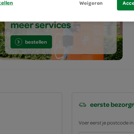
tellen
Weigeren
Acc
meer services
bestellen
eerste bezor
Voer eerst je postcode i