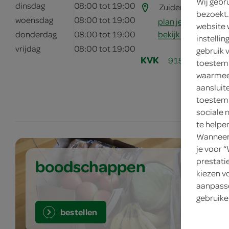
Wij gebr
dinsdag
08:00 tot 19:00
Zuiderzeestraatwe
bezoekt.
woensdag
08:00 tot 19:00
plan je route
website 
bekijk meer vestig
donderdag
08:00 tot 19:00
instelli
vrijdag
08:00 tot 19:00
gebruik 
KVK
91519284
toestemm
waarmee 
aansluit
toestemm
sociale 
te helpe
Wanneer 
je voor 
boodschappen
prestati
kiezen v
aanpasse
gebruike
bestellen