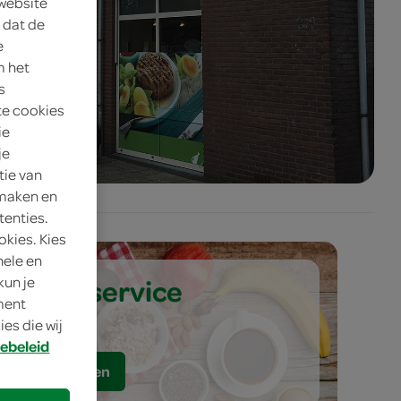
 website
 dat de
e
m het
s
te cookies
ie
je
tie van
 maken en
tenties.
okies. Kies
nele en
ontbijtservice
kun je
oment
es die wij
ebeleid
bestellen