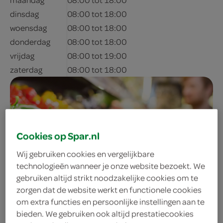
dinsdag
08:00 tot 18:00
woensdag
08:00 tot 18:00
donderdag
08:00 tot 18:00
vrijdag
08:00 tot 19:00
zaterdag
08:00 tot 18:00
Cookies op Spar.nl
Wij gebruiken cookies en vergelijkbare
technologieën wanneer je onze website bezoekt. We
gebruiken altijd strikt noodzakelijke cookies om te
adres & contactgegevens
zorgen dat de website werkt en functionele cookies
om extra functies en persoonlijke instellingen aan te
043-4551229
bieden. We gebruiken ook altijd prestatiecookies