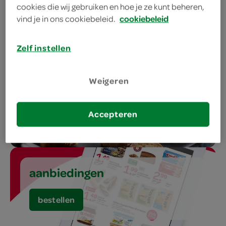
barbecue
cookies die wij gebruiken en hoe je ze kunt beheren,
vind je in ons cookiebeleid.
cookiebeleid
bestellen
Zelf instellen
Weigeren
gourmet
Accepteren
bestellen
aanbiedingen
bestellen