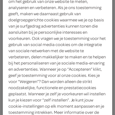
om het gebruik van onze website te meten,
epen@despar.info
analyseren en verbeteren. Als je ons toestemming
geeft, maken we daarnaast gebruik van
Wilhelminastraat 15
6285 AS Epen
doelgroepgerichte cookies waarmee we je op basis
plan je route
van je surfgedrag advertenties kunnen tonen die
bekijk meer vestigingen
aansluiten bij je persoonlijke interesses en
voorkeuren. Ook vragen we je toestemming voor het
KVK
74585614
gebruik van social media cookies om de integratie
van sociale netwerken met de website te
verbeteren, delen makkelijker te maken en te helpen
bij het personaliseren van je sociale media-ervaring
en advertenties. Wanneer je op “Accepteren” klikt,
boodschappen
geef je toestemming voor al onze cookies. Kies je
voor “Weigeren”? Dan worden alleen de strikt
noodzakelijke, functionele en prestatiecookies
bestellen
geplaatst. Wanneer je zelf je voorkeuren wil instellen
kun je kiezen voor “zelf instellen”. Je kunt jouw
cookie-instellingen op elk moment aanpassen en je
toestemming intrekken. Meer informatie over de