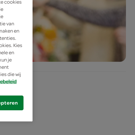
te cookies
ie
je
tie van
 maken en
tenties.
okies. Kies
nele en
kun je
oment
es die wij
ebeleid
epteren