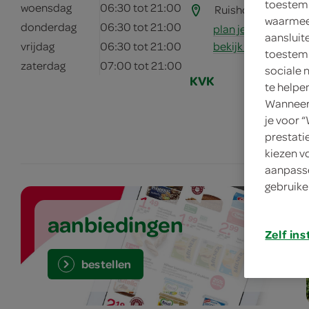
toestemm
woensdag
06:30 tot 21:00
Ruishoornlaan 41
waarmee 
donderdag
06:30 tot 21:00
plan je route
aansluit
bekijk meer vestig
vrijdag
06:30 tot 21:00
toestemm
zaterdag
07:00 tot 21:00
sociale 
KVK
te helpe
Wanneer 
je voor 
prestati
kiezen v
aanpasse
gebruike
aanbiedingen
Zelf ins
bestellen