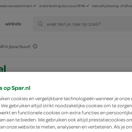
beste vers assortiment
snelle levering door jouw SPAR
kies zelf je bezorg- of af
winkels
waar ben je naar op zoek?
R in jouw buurt
el
s op Spar.nl
egevens
uiken cookies en vergelijkbare technologieën wanneer je onze
 We gebruiken altijd strikt noodzakelijke cookies om te zorgen
werkt en functionele cookies om extra functies en persoonlijk
ngen aan te bieden. We gebruiken ook altijd prestatiecookies o
p
van onze website te meten, analyseren en verbeteren. Als je on