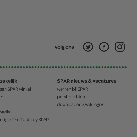
volg ons
zakelijk
SPAR nieuws & vacatures
igen
SPAR
winkel
werken bij
SPAR
oed
persberichten
downloaden
SPAR
logo's
edia
ridge: The Taste by
SPAR