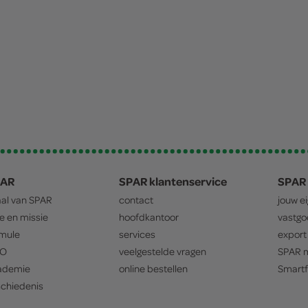
PAR
SPAR klantenservice
SPAR 
aal van
SPAR
contact
jouw e
ie en missie
hoofdkantoor
vastg
mule
services
export
O
veelgestelde vragen
SPAR
m
ademie
online bestellen
Smartf
chiedenis