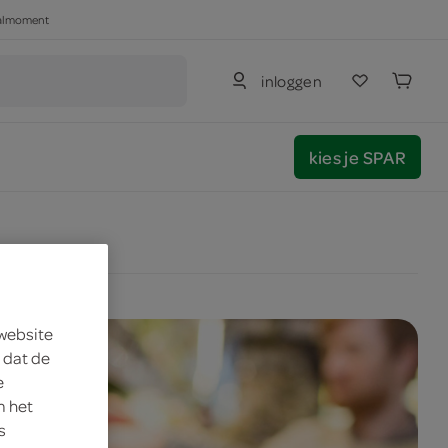
haalmoment
inloggen
kies je SPAR
 website
 dat de
e
m het
s