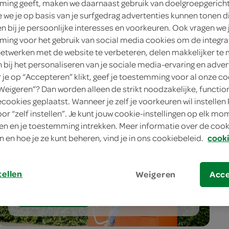
ing geeft, maken we daarnaast gebruik van doelgroepgerich
2162 VW Lisse
we je op basis van je surfgedrag advertenties kunnen tonen d
en bij je persoonlijke interesses en voorkeuren. Ook vragen we 
ingen
ing voor het gebruik van social media cookies om de integra
netwerken met de website te verbeteren, delen makkelijker te
n bij het personaliseren van je sociale media-ervaring en adver
je op “Accepteren” klikt, geef je toestemming voor al onze co
“Weigeren”? Dan worden alleen de strikt noodzakelijke, functio
ecookies geplaatst. Wanneer je zelf je voorkeuren wil instellen 
oor “zelf instellen”. Je kunt jouw cookie-instellingen op elk m
n en je toestemming intrekken. Meer informatie over de cooki
n en hoe je ze kunt beheren, vind je in ons cookiebeleid.
cooki
meer services
tellen
Weigeren
Acc
bestellen