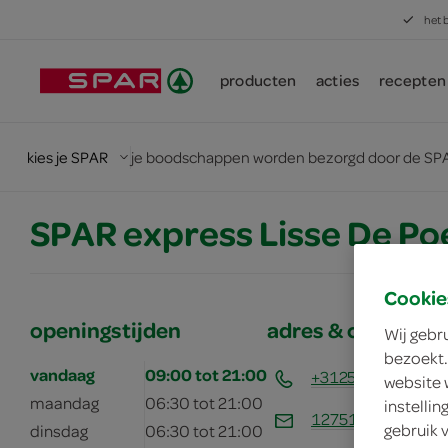
het 
producten
acties
recepten
kies je SPAR
je boodschappen worden bezorgd door de SPA
SPAR express Lisse De Po
Cookie
openingstijden
adres & contactg
Wij gebr
bezoekt.
vandaag
09:00 tot 21:00
+31252799805
website 
maandag
06:30 tot 21:00
instelli
12751@nl.eg.grou
gebruik 
dinsdag
06:30 tot 21:00