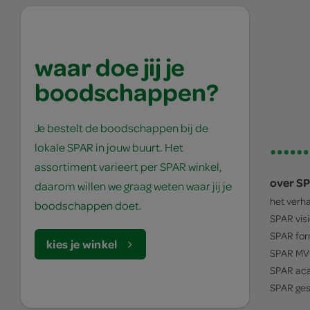
waar doe jij je
boodschappen?
Je bestelt de boodschappen bij de
lokale SPAR in jouw buurt. Het
assortiment varieert per SPAR winkel,
over S
daarom willen we graag weten waar jij je
het verh
boodschappen doet.
SPAR
vis
SPAR
for
kies je winkel
SPAR
MV
SPAR
ac
SPAR
ges