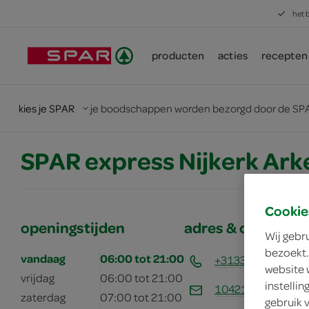
het 
producten
acties
recepten
kies je SPAR
je boodschappen worden bezorgd door de SPA
SPAR express Nijkerk Ark
Cookie
openingstijden
adres & contactg
Wij gebr
bezoekt.
vandaag
06:00 tot 21:00
+31337981014
website 
vrijdag
06:00 tot 21:00
instelli
10421@nl.eg.grou
zaterdag
07:00 tot 21:00
gebruik 