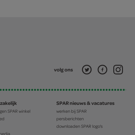
volg ons
zakelijk
SPAR nieuws & vacatures
igen
SPAR
winkel
werken bij
SPAR
oed
persberichten
downloaden
SPAR
logo's
edia