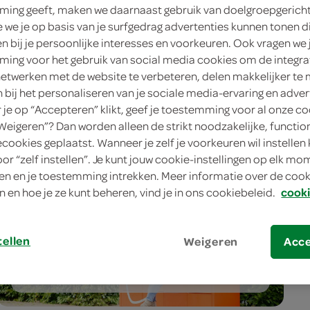
 PS Nijkerk
ing geeft, maken we daarnaast gebruik van doelgroepgerich
we je op basis van je surfgedrag advertenties kunnen tonen d
en bij je persoonlijke interesses en voorkeuren. Ook vragen we 
ingen
ing voor het gebruik van social media cookies om de integra
netwerken met de website te verbeteren, delen makkelijker te
n bij het personaliseren van je sociale media-ervaring en adver
je op “Accepteren” klikt, geef je toestemming voor al onze co
“Weigeren”? Dan worden alleen de strikt noodzakelijke, functio
ecookies geplaatst. Wanneer je zelf je voorkeuren wil instellen 
oor “zelf instellen”. Je kunt jouw cookie-instellingen op elk m
n en je toestemming intrekken. Meer informatie over de cooki
n en hoe je ze kunt beheren, vind je in ons cookiebeleid.
cooki
meer services
tellen
Weigeren
Acc
bestellen