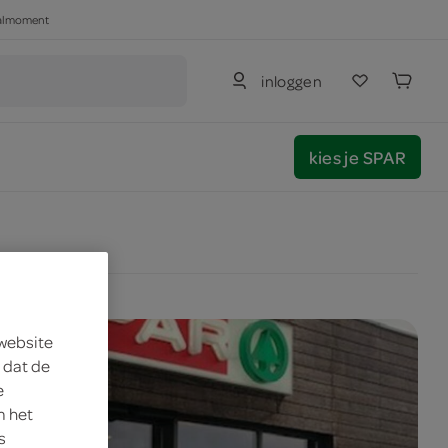
haalmoment
inloggen
kies je SPAR
 website
 dat de
e
m het
s