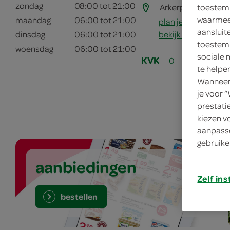
zondag
08:00 tot 21:00
Arkerpoort 9
3861
toestemm
waarmee 
maandag
06:00 tot 21:00
plan je route
aansluit
bekijk meer vestig
dinsdag
06:00 tot 21:00
toestemm
woensdag
06:00 tot 21:00
sociale 
KVK
0
te helpe
Wanneer 
je voor 
prestati
kiezen v
aanpasse
gebruike
aanbiedingen
Zelf ins
bestellen