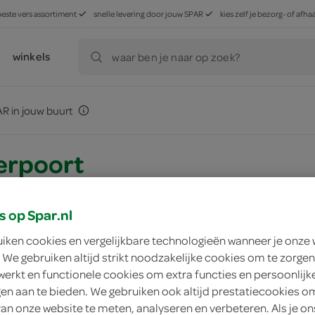
beste vers assortiment
snelle levering door jouw SPAR
kies zelf je bezorg- of af
winkels
waar ben je naar op zoek?
R in jouw buurt
erpoort
s op Spar.nl
egevens
uiken cookies en vergelijkbare technologieën wanneer je onze
 We gebruiken altijd strikt noodzakelijke cookies om te zorgen
werkt en functionele cookies om extra functies en persoonlijk
ngen aan te bieden. We gebruiken ook altijd prestatiecookies o
p
van onze website te meten, analyseren en verbeteren. Als je on