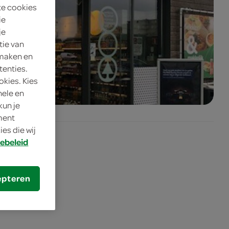
te cookies
ie
je
tie van
 maken en
tenties.
okies. Kies
nele en
kun je
oment
es die wij
ebeleid
epteren