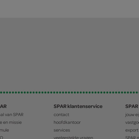
PAR
SPAR klantenservice
SPAR 
aal van
SPAR
contact
jouw e
ie en missie
hoofdkantoor
vastg
mule
services
export
O
veelgestelde vragen
SPAR
m