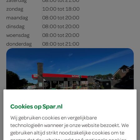
zondag
10:00 tot 18:00
maandag
08:00 tot 20:00
dinsdag
08:00 tot 20:00
woensdag
08:00 tot 20:00
donderdag
08:00 tot 21:00
Cookies op Spar.nl
adres & contactgegevens
Wij gebruiken cookies en vergelijkbare
technologieën wanneer je onze website bezoekt. We
gebruiken altijd strikt noodzakelijke cookies om te
0597-434747
zorgen dat de website werkt en functionele cookies