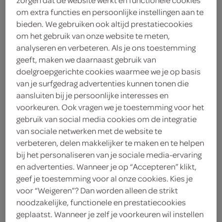
sparwinschoten@despar.info
om extra functies en persoonlijke instellingen aan te
bieden. We gebruiken ook altijd prestatiecookies
Amstelstraat 1
9673 HX Winschoten
om het gebruik van onze website te meten,
plan je route
analyseren en verbeteren. Als je ons toestemming
bekijk meer vestigingen
geeft, maken we daarnaast gebruik van
doelgroepgerichte cookies waarmee we je op basis
KVK
87730014
van je surfgedrag advertenties kunnen tonen die
aansluiten bij je persoonlijke interesses en
voorkeuren. Ook vragen we je toestemming voor het
gebruik van social media cookies om de integratie
van sociale netwerken met de website te
verbeteren, delen makkelijker te maken en te helpen
boodschappen
bij het personaliseren van je sociale media-ervaring
en advertenties. Wanneer je op “Accepteren” klikt,
bestellen
geef je toestemming voor al onze cookies. Kies je
voor “Weigeren”? Dan worden alleen de strikt
noodzakelijke, functionele en prestatiecookies
geplaatst. Wanneer je zelf je voorkeuren wil instellen