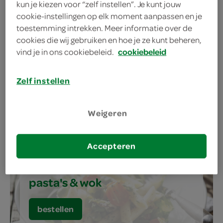
verse broodjes, wraps, snacks
kun je kiezen voor “zelf instellen”. Je kunt jouw
& salades
cookie-instellingen op elk moment aanpassen en je
toestemming intrekken. Meer informatie over de
cookies die wij gebruiken en hoe je ze kunt beheren,
bestellen
vind je in ons cookiebeleid.
cookiebeleid
Zelf instellen
pizza's
Weigeren
bestellen
Accepteren
pasta's & wok
bestellen