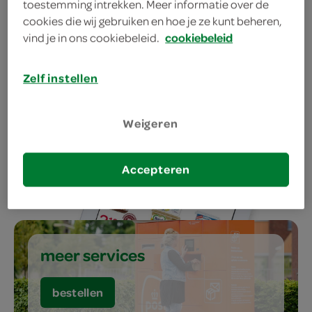
toestemming intrekken. Meer informatie over de
verse broodjes, wraps, snacks
cookies die wij gebruiken en hoe je ze kunt beheren,
& salades
vind je in ons cookiebeleid.
cookiebeleid
bestellen
Zelf instellen
Weigeren
aanbiedingen
Accepteren
bestellen
meer services
bestellen