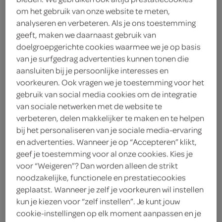
bestellingen.pannerden@despar.info
om het gebruik van onze website te meten,
analyseren en verbeteren. Als je ons toestemming
Dorpsplein 2
6911 AK Pannerden
geeft, maken we daarnaast gebruik van
plan je route
doelgroepgerichte cookies waarmee we je op basis
bekijk meer vestigingen
van je surfgedrag advertenties kunnen tonen die
aansluiten bij je persoonlijke interesses en
KVK
55277144
voorkeuren. Ook vragen we je toestemming voor het
gebruik van social media cookies om de integratie
van sociale netwerken met de website te
verbeteren, delen makkelijker te maken en te helpen
bij het personaliseren van je sociale media-ervaring
en advertenties. Wanneer je op “Accepteren” klikt,
boodschappen
geef je toestemming voor al onze cookies. Kies je
voor “Weigeren”? Dan worden alleen de strikt
bestellen
noodzakelijke, functionele en prestatiecookies
geplaatst. Wanneer je zelf je voorkeuren wil instellen
kun je kiezen voor “zelf instellen”. Je kunt jouw
cookie-instellingen op elk moment aanpassen en je