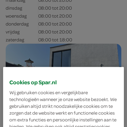
dinsdag
08:00 tot 20:00
woensdag
08:00 tot 20:00
donderdag
08:00 tot 20:00
vrijdag
08:00 tot 20:00
zaterdag
08:00 tot 18:00
Cookies op Spar.nl
Wij gebruiken cookies en vergelijkbare
technologieën wanneer je onze website bezoekt. We
adres & contactgegevens
gebruiken altijd strikt noodzakelijke cookies om te
zorgen dat de website werkt en functionele cookies
om extra functies en persoonlijke instellingen aan te
0316-371304
bieden. We gebruiken ook altijd prestatiecookies