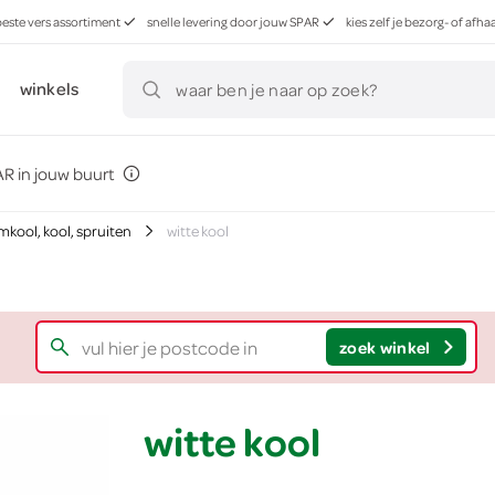
beste vers assortiment
snelle levering door jouw SPAR
kies zelf je bezorg- of af
winkels
waar ben je naar op zoek?
R in jouw buurt
mkool, kool, spruiten
witte kool
zoek winkel
witte kool