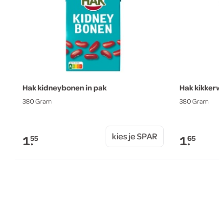
Hak kidneybonen in pak
Hak kikker
380 Gram
380 Gram
kies je SPAR
1.
1.
55
65