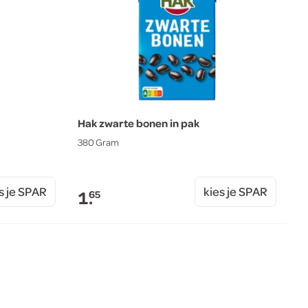
Hak zwarte bonen in pak
380 Gram
s je SPAR
kies je SPAR
1.
65