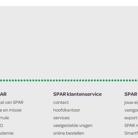
PAR
SPAR klantenservice
SPAR 
aal van
SPAR
contact
jouw e
ie en missie
hoofdkantoor
vastg
mule
services
export
O
veelgestelde vragen
SPAR
m
ademie
online bestellen
Smartf