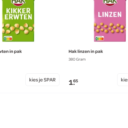
wten in pak
Hak linzen in pak
380 Gram
kies je SPAR
kie
1.
65