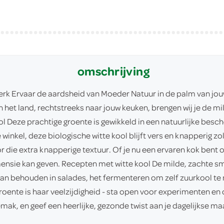
omschrijving
erk Ervaar de aardsheid van Moeder Natuur in de palm van jouw
an het land, rechtstreeks naar jouw keuken, brengen wij je de 
ol Deze prachtige groente is gewikkeld in een natuurlijke besch
nkel, deze biologische witte kool blijft vers en knapperig zo
or die extra knapperige textuur. Of je nu een ervaren kok bent
mensie kan geven. Recepten met witte kool De milde, zachte s
an behouden in salades, het fermenteren om zelf zuurkool te m
ente is haar veelzijdigheid - sta open voor experimenten en o
mak, en geef een heerlijke, gezonde twist aan je dagelijkse maa