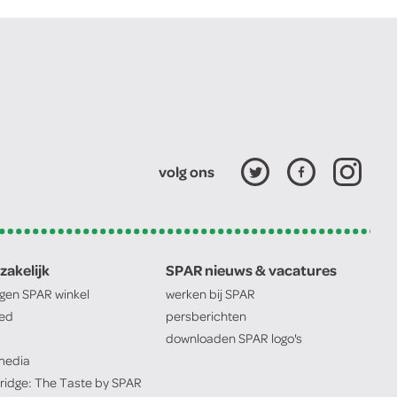
volg ons
zakelijk
SPAR nieuws & vacatures
igen
SPAR
winkel
werken bij
SPAR
oed
persberichten
downloaden
SPAR
logo's
edia
ridge: The Taste by
SPAR