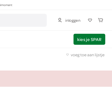
haalmoment
inloggen
kies je SPAR
voeg toe aan lijstje