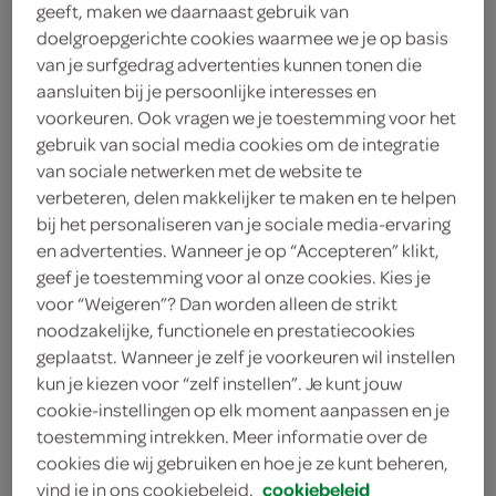
geeft, maken we daarnaast gebruik van
doelgroepgerichte cookies waarmee we je op basis
cookies & cream
van je surfgedrag advertenties kunnen tonen die
aansluiten bij je persoonlijke interesses en
XXL Nutrition
voorkeuren. Ook vragen we je toestemming voor het
gebruik van social media cookies om de integratie
2
.
99
van sociale netwerken met de website te
verbeteren, delen makkelijker te maken en te helpen
bij het personaliseren van je sociale media-ervaring
60 Gram
en advertenties. Wanneer je op “Accepteren” klikt,
geef je toestemming voor al onze cookies. Kies je
voor “Weigeren”? Dan worden alleen de strikt
Let op: aanbiedingen zijn niet zichtbaar bij de
noodzakelijke, functionele en prestatiecookies
producten, maar worden wél automatisch
geplaatst. Wanneer je zelf je voorkeuren wil instellen
verwerkt in de winkelmand.
kun je kiezen voor “zelf instellen”. Je kunt jouw
cookie-instellingen op elk moment aanpassen en je
toestemming intrekken. Meer informatie over de
cookies die wij gebruiken en hoe je ze kunt beheren,
vind je in ons cookiebeleid.
cookiebeleid