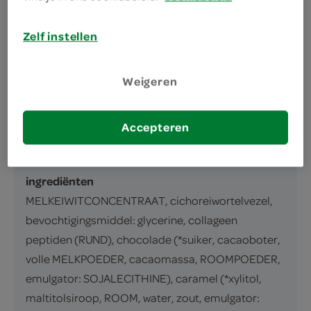
Zelf instellen
omschrijving
Weigeren
inhoud en gewicht
60 Gram
Accepteren
ingrediënten
ingrediënten
MELKEIWITCONCENTRAAT, cichoreiwortelvezel,
bevochtigingsmiddel: glycerine, collageen
peptiden (RUND), chocolade (*suiker, cacaoboter,
volle MELKPOEDER, cacaomassa, ROOMPOEDER,
emulgator: SOJALECITHINE), caramel (*xylitol,
maltitolsiroop, ROOM, water, zout, emulgator: