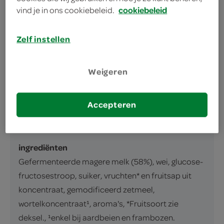
omschrijving
vind je in ons cookiebeleid.
cookiebeleid
Zelf instellen
Thermisch behandeld melkdessert met
10% vruchtenbereiding.
Weigeren
inhoud en gewicht
460 Gram
Accepteren
ingrediënten
ingrediënten
Gefermenteerde magere melk (58%), wei, glucose-
fructosestroop, suiker, vruchten* en fruitsap uit
koncentraat, gemodificeerd zetmeel,
wortelkoncentraat¹, aroma's, *Fruitsoort zie
deksel., ¹enkel bij aardbeien en frambozen.