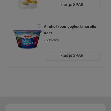
kies je SPAR
1.
79
Almhof roomyoghurt morello
Kers
150 Gram
kies je SPAR
1.
69