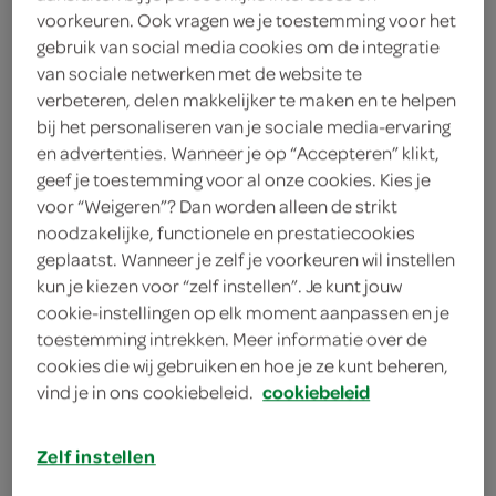
voorkeuren. Ook vragen we je toestemming voor het
gebruik van social media cookies om de integratie
Leffe blond
van sociale netwerken met de website te
300 Milliliter
verbeteren, delen makkelijker te maken en te helpen
bij het personaliseren van je sociale media-ervaring
en advertenties. Wanneer je op “Accepteren” klikt,
kies je SPAR
1.
64
geef je toestemming voor al onze cookies. Kies je
voor “Weigeren”? Dan worden alleen de strikt
noodzakelijke, functionele en prestatiecookies
geplaatst. Wanneer je zelf je voorkeuren wil instellen
Leffe dubbel
kun je kiezen voor “zelf instellen”. Je kunt jouw
300 Milliliter
cookie-instellingen op elk moment aanpassen en je
toestemming intrekken. Meer informatie over de
cookies die wij gebruiken en hoe je ze kunt beheren,
kies je SPAR
1.
66
vind je in ons cookiebeleid.
cookiebeleid
Zelf instellen
Hoegaarden Bier Witbier 30cl