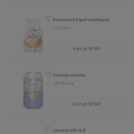
Karmeliet tripel multipack
1.32 Liter
kies je SPAR
9.
99
Corona corona
330 Milliliter
kies je SPAR
1.
73
Corona blik 0.0