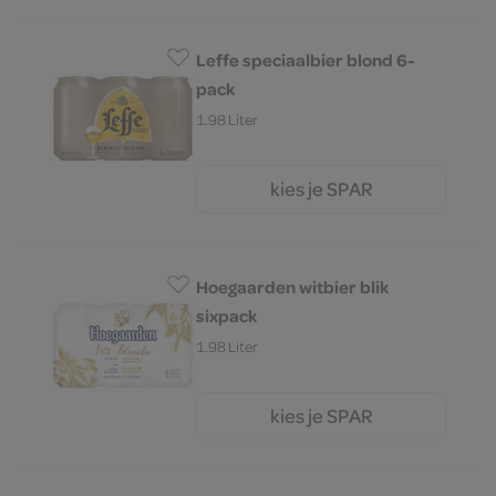
Leffe speciaalbier blond 6-
pack
1.98 Liter
kies je SPAR
10.
39
Hoegaarden witbier blik
sixpack
1.98 Liter
kies je SPAR
10.
59