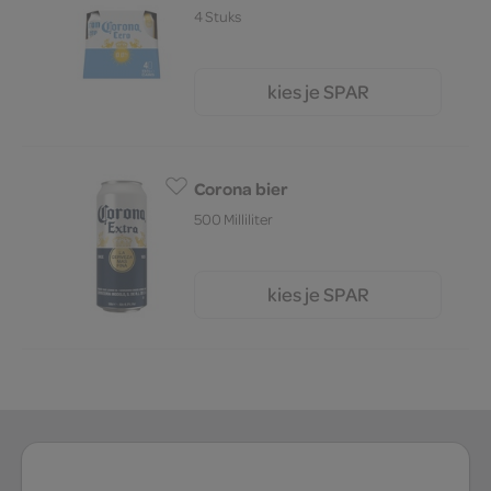
4 Stuks
kies je SPAR
6.
59
Corona bier
500 Milliliter
kies je SPAR
3.
45