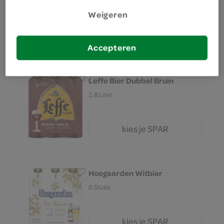
300 Milliliter
Weigeren
kies je SPAR
1.
50
Accepteren
Leffe Bier Dubbel Bruin
1.8 Liter
kies je SPAR
9.
49
Hoegaarden Witbier
6 Stuks
kies je SPAR
59