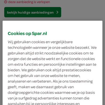
deze aanbieding is verlopen
bekijk huidige aanbiedingen
Leffe Bier Blond
Cookies op Spar.nl
1.8 Liter
Wij gebruiken cookies en vergelijkbare
technologieën wanneer je onze website bezoekt. We
gebruiken altijd strikt noodzakelijke cookies om te
kies je SPAR
9.
39
zorgen dat de website werkt en functionele cookies
om extra functies en persoonlijke instellingen aan te
bieden. We gebruiken ook altijd prestatiecookies
Leffe tripel
om het gebruik van onze website te meten,
analyseren en verbeteren. Als je ons toestemming
300 Milliliter
geeft, maken we daarnaast gebruik van
doelgroepgerichte cookies waarmee we je op basis
kies je SPAR
2.
03
van je surfgedrag advertenties kunnen tonen die
aansluiten bij je persoonlijke interesses en