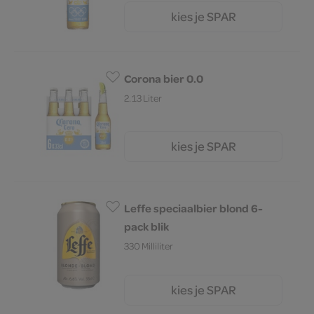
kies je SPAR
1.
89
Corona bier 0.0
2.13 Liter
kies je SPAR
10.
79
Leffe speciaalbier blond 6-
pack blik
330 Milliliter
kies je SPAR
1.
82