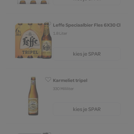
8.
Leffe Speciaalbier Fles 6X30 Cl
1.8 Liter
kies je SPAR
11.
59
Karmeliet tripel
330 Milliliter
kies je SPAR
2.
62