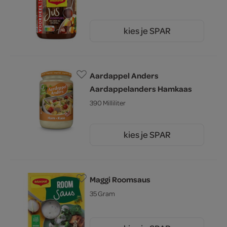
kies je SPAR
3.
09
Aardappel Anders
Aardappelanders Hamkaas
390 Milliliter
kies je SPAR
3.
69
Maggi Roomsaus
35 Gram