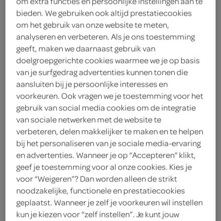
om extra functies en persoonlijke instellingen aan te
Aardappel Anders
bieden. We gebruiken ook altijd prestatiecookies
om het gebruik van onze website te meten,
analyseren en verbeteren. Als je ons toestemming
Bacon Ui
geeft, maken we daarnaast gebruik van
doelgroepgerichte cookies waarmee we je op basis
Aardappel Anders
van je surfgedrag advertenties kunnen tonen die
aansluiten bij je persoonlijke interesses en
3
.
69
voorkeuren. Ook vragen we je toestemming voor het
gebruik van social media cookies om de integratie
van sociale netwerken met de website te
390 Milliliter
verbeteren, delen makkelijker te maken en te helpen
bij het personaliseren van je sociale media-ervaring
en advertenties. Wanneer je op “Accepteren” klikt,
Let op: aanbiedingen zijn niet zichtbaar bij de
geef je toestemming voor al onze cookies. Kies je
producten, maar worden wél automatisch
voor “Weigeren”? Dan worden alleen de strikt
verwerkt in de winkelmand.
noodzakelijke, functionele en prestatiecookies
geplaatst. Wanneer je zelf je voorkeuren wil instellen
kun je kiezen voor “zelf instellen”. Je kunt jouw