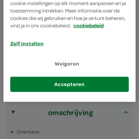
gewoon iets anders met Campbell's aardappelanders
cookie-instellingen op elk moment aanpassen en je
toestemming intrekken. Meer informatie over de
lekker makkelijk… meer aardappel variatie op
cookies die wij gebruiken en hoe je ze kunt beheren,
tafel
vind je in ons cookiebeleid.
cookiebeleid
geeft een lekkere bacon en ui smaak aan
aardappelgerechten
Zelf instellen
maak een lekkere ovenschotel met
aardappelanders
Weigeren
Accepteren
omschrijving
Ovensaus.