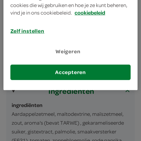
cookies die wij gebruiken en hoe je ze kunt beheren,
vind je in ons cookiebeleid.
cookiebeleid
omschrijving
Zelf instellen
Juspoeder voor 1375ml jus
Weigeren
inhoud en gewicht
125 Gram
Accepteren
ingrediënten
ingrediënten
Aardappelzetmeel, maltodextrine, maïszetmeel,
zout, aroma's (bevat TARWE) , gekarameliseerde
suiker, gistextract, palmolie, smaakversterker
(E621), tomaten, zonnebloemolie, rode paprika,