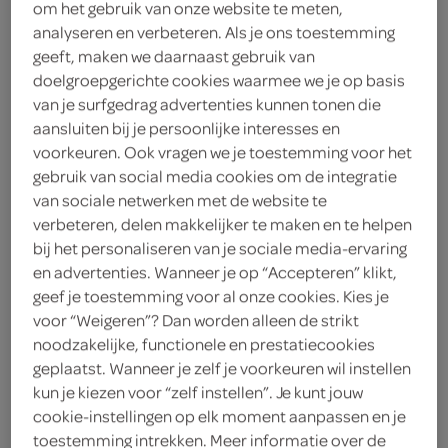
om het gebruik van onze website te meten,
3
.
analyseren en verbeteren. Als je ons toestemming
09
geeft, maken we daarnaast gebruik van
doelgroepgerichte cookies waarmee we je op basis
125 Gram
van je surfgedrag advertenties kunnen tonen die
aansluiten bij je persoonlijke interesses en
voorkeuren. Ook vragen we je toestemming voor het
Let op: aanbiedingen zijn niet zichtbaar bij de
gebruik van social media cookies om de integratie
producten, maar worden wél automatisch
van sociale netwerken met de website te
verwerkt in de winkelmand.
verbeteren, delen makkelijker te maken en te helpen
bij het personaliseren van je sociale media-ervaring
en advertenties. Wanneer je op “Accepteren” klikt,
een beetje van jezelf en een beetje van maggi
geef je toestemming voor al onze cookies. Kies je
voor “Weigeren”? Dan worden alleen de strikt
Eenvoudig te bereiden
noodzakelijke, functionele en prestatiecookies
Traditionele smaak
geplaatst. Wanneer je zelf je voorkeuren wil instellen
kun je kiezen voor “zelf instellen”. Je kunt jouw
cookie-instellingen op elk moment aanpassen en je
toestemming intrekken. Meer informatie over de