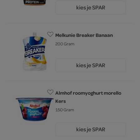
kies je SPAR
2.
25
Melkunie Breaker Banaan
200 Gram
kies je SPAR
1.
79
Almhof roomyoghurt morello
Kers
150 Gram
kies je SPAR
1.
69