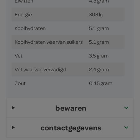
Eiwitten
4.3 gram
Energie
303 kj
Koolhydraten
5.1 gram
Koolhydraten waarvan suikers
5.1 gram
Vet
3.5 gram
Vet waarvan verzadigd
2.4 gram
Zout
0.15 gram
bewaren
contactgegevens