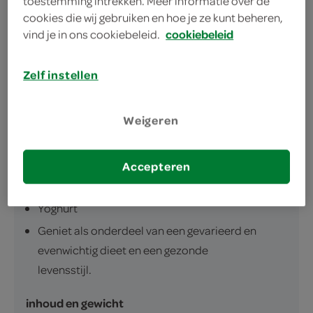
toestemming intrekken. Meer informatie over de
Heerlijk mild en romig
cookies die wij gebruiken en hoe je ze kunt beheren,
100% puur, geen kunstmatige kleur- en
vind je in ons cookiebeleid.
cookiebeleid
smaakstoffen toegevoegd
Zelf instellen
Weigeren
omschrijving
Accepteren
Yoghurt
Geniet als onderdeel van een gevarieerd en
evenwichtig dieet en een gezonde
levensstijl.
inhoud en gewicht