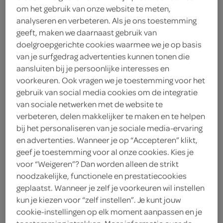
om het gebruik van onze website te meten,
analyseren en verbeteren. Als je ons toestemming
Almhof
geeft, maken we daarnaast gebruik van
2
.
doelgroepgerichte cookies waarmee we je op basis
15
van je surfgedrag advertenties kunnen tonen die
aansluiten bij je persoonlijke interesses en
500 Gram
voorkeuren. Ook vragen we je toestemming voor het
gebruik van social media cookies om de integratie
van sociale netwerken met de website te
Let op: aanbiedingen zijn niet zichtbaar bij de
verbeteren, delen makkelijker te maken en te helpen
producten, maar worden wél automatisch
bij het personaliseren van je sociale media-ervaring
verwerkt in de winkelmand.
en advertenties. Wanneer je op “Accepteren” klikt,
geef je toestemming voor al onze cookies. Kies je
voor “Weigeren”? Dan worden alleen de strikt
milde yoghurt met zachte smaak die perfect
noodzakelijke, functionele en prestatiecookies
geplaatst. Wanneer je zelf je voorkeuren wil instellen
combineert met fruit of muesli
kun je kiezen voor “zelf instellen”. Je kunt jouw
Almhof yoghurt in zijn zuiverste vorm
cookie-instellingen op elk moment aanpassen en je