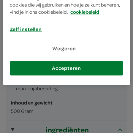
Friszoete maracuja perzik smaak
cookies die wij gebruiken en hoe je ze kunt beheren,
Gemaakt van verse Alpenmelk
vind je in ons cookiebeleid.
cookiebeleid
Zelf instellen
Weigeren
omschrijving
Accepteren
Roomyoghurt met perzik-
maracujabereiding
inhoud en gewicht
500 Gram
ingrediënten