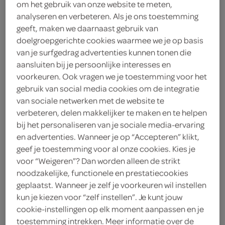
om het gebruik van onze website te meten,
analyseren en verbeteren. Als je ons toestemming
Almhof
geeft, maken we daarnaast gebruik van
doelgroepgerichte cookies waarmee we je op basis
2
.
95
van je surfgedrag advertenties kunnen tonen die
aansluiten bij je persoonlijke interesses en
500 Gram
voorkeuren. Ook vragen we je toestemming voor het
gebruik van social media cookies om de integratie
van sociale netwerken met de website te
Let op: aanbiedingen zijn niet zichtbaar bij de
verbeteren, delen makkelijker te maken en te helpen
bij het personaliseren van je sociale media-ervaring
producten, maar worden wél automatisch
en advertenties. Wanneer je op “Accepteren” klikt,
verwerkt in de winkelmand.
geef je toestemming voor al onze cookies. Kies je
voor “Weigeren”? Dan worden alleen de strikt
noodzakelijke, functionele en prestatiecookies
romige yoghurt met frisse maracuja en perzik, ideaal
geplaatst. Wanneer je zelf je voorkeuren wil instellen
voor een fruitig genietmoment
kun je kiezen voor “zelf instellen”. Je kunt jouw
cookie-instellingen op elk moment aanpassen en je
Almhof roomyoghurt is ambachtelijk bereid
toestemming intrekken. Meer informatie over de