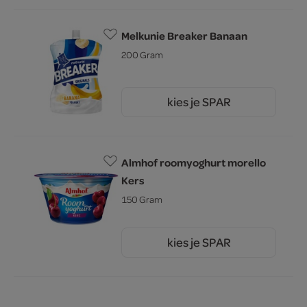
Melkunie Breaker Banaan
200 Gram
kies je SPAR
1.
79
Almhof roomyoghurt morello
Kers
150 Gram
kies je SPAR
1.
69