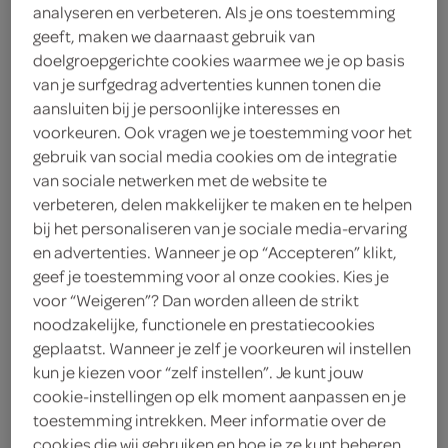
analyseren en verbeteren. Als je ons toestemming
geeft, maken we daarnaast gebruik van
Arla
doelgroepgerichte cookies waarmee we je op basis
4
.
van je surfgedrag advertenties kunnen tonen die
69
aansluiten bij je persoonlijke interesses en
voorkeuren. Ook vragen we je toestemming voor het
1 Kilogram
gebruik van social media cookies om de integratie
van sociale netwerken met de website te
verbeteren, delen makkelijker te maken en te helpen
Let op: aanbiedingen zijn niet zichtbaar bij de
bij het personaliseren van je sociale media-ervaring
producten, maar worden wél automatisch
en advertenties. Wanneer je op “Accepteren” klikt,
geef je toestemming voor al onze cookies. Kies je
verwerkt in de winkelmand.
voor “Weigeren”? Dan worden alleen de strikt
noodzakelijke, functionele en prestatiecookies
geplaatst. Wanneer je zelf je voorkeuren wil instellen
kun je kiezen voor “zelf instellen”. Je kunt jouw
cookie-instellingen op elk moment aanpassen en je
toestemming intrekken. Meer informatie over de
cookies die wij gebruiken en hoe je ze kunt beheren,