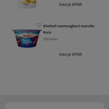
kies je SPAR
1.
79
Almhof roomyoghurt morello
Kers
150 Gram
kies je SPAR
1.
69