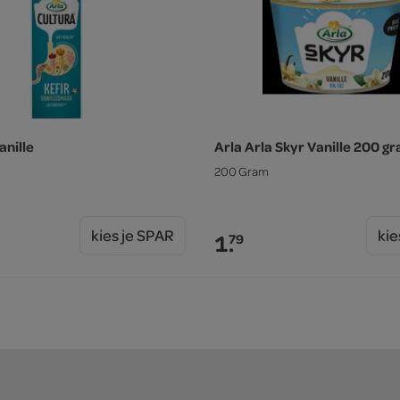
anille
Arla Arla Skyr Vanille 200 g
200 Gram
kies je SPAR
kie
1.
79