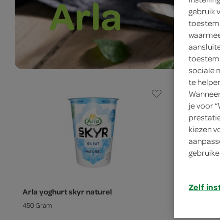
Arla
gebruik 
toestemm
waarmee 
aansluit
toestemm
sociale 
te helpe
Wanneer 
je voor 
prestati
kiezen v
aanpasse
gebruike
Zelf ins
Arla yoghurt skyr naturel
Arla Skyr n
450 Gram
1 Kilogram