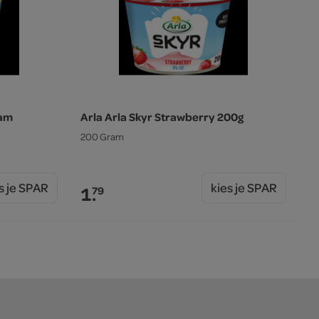
ram
Arla Arla Skyr Strawberry 200g
200 Gram
s je SPAR
kies je SPAR
1.
79