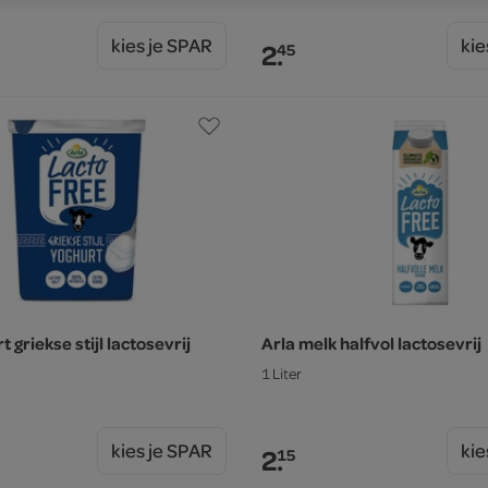
kies je SPAR
kie
2.
45
 griekse stijl lactosevrij
Arla melk halfvol lactosevrij
1 Liter
kies je SPAR
kie
2.
15