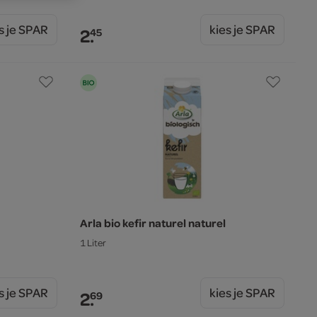
s je SPAR
kies je SPAR
2.
45
Arla bio kefir naturel naturel
1 Liter
s je SPAR
kies je SPAR
2.
69