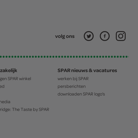
volg ons
zakelijk
SPAR nieuws & vacatures
igen
SPAR
winkel
werken bij
SPAR
oed
persberichten
downloaden
SPAR
logo's
edia
ridge: The Taste by
SPAR