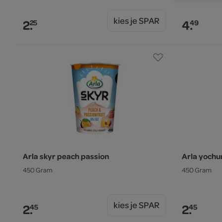
kies je SPAR
2.
4.
25
49
Arla skyr peach passion
Arla yochurt
450 Gram
450 Gram
kies je SPAR
2.
2.
45
45