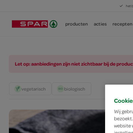
het 
producten
acties
recepten
Let op: aanbiedingen zijn niet zichtbaar bij de pro
vegetarisch 
biologisch 
Cookie
Wij gebr
bezoekt.
website 
instelli