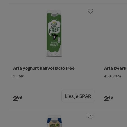
Arla yoghurt halfvol lacto free
Arla kwark
1 Liter
450 Gram
kies je SPAR
2.
2.
69
45