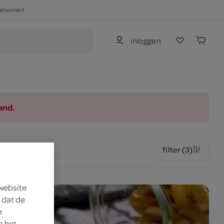
haalmoment
inloggen
and.
filter (3)
 website
 dat de
e
m het