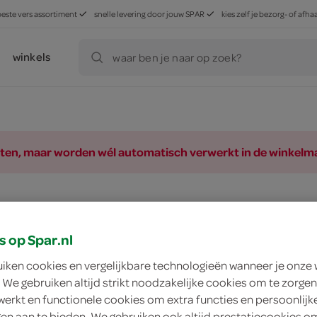
beste vers assortiment
snelle levering door jouw SPAR
kies zelf je bezorg- of af
winkels
waar ben je naar op zoek?
ducten, maar worden wél automatisch verwerkt in de winkelm
s op Spar.nl
uiken cookies en vergelijkbare technologieën wanneer je onze
 We gebruiken altijd strikt noodzakelijke cookies om te zorgen
werkt en functionele cookies om extra functies en persoonlijk
ngen aan te bieden. We gebruiken ook altijd prestatiecookies o