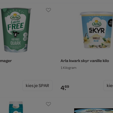
 mager
Arla kwark skyr vanille kilo
1 Kilogram
kies je SPAR
kie
4.
69