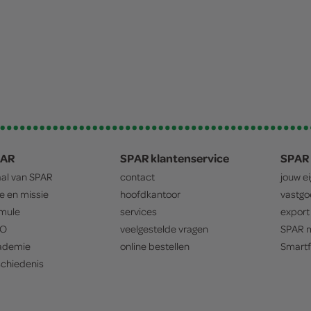
PAR
SPAR klantenservice
SPAR 
aal van
SPAR
contact
jouw e
ie en missie
hoofdkantoor
vastg
mule
services
export
O
veelgestelde vragen
SPAR
m
ademie
online bestellen
Smartf
chiedenis