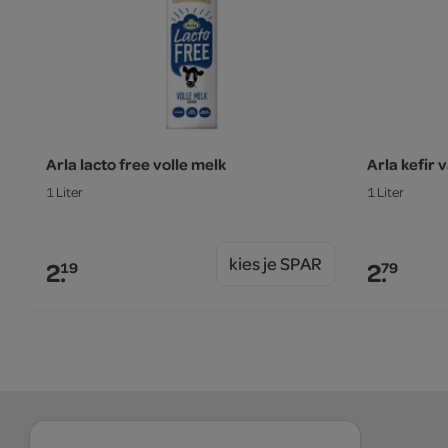
Arla lacto free volle melk
Arla kefir v
1 Liter
1 Liter
kies je SPAR
2.
2.
19
79