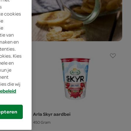
s
te cookies
ie
je
tie van
 maken en
tenties.
okies. Kies
nele en
kun je
oment
es die wij
ebeleid
epteren
Arla Skyr aardbei
450 Gram