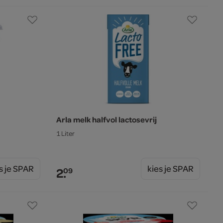
Arla melk halfvol lactosevrij
1 Liter
s je SPAR
kies je SPAR
2.
09