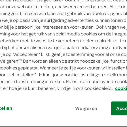
van onze website te meten, analyseren en verbeteren. Als je on
ing geeft, maken we daarnaast gebruik van doelgroepgerich
we je op basis van je surfgedrag advertenties kunnen tonen d
en bij je persoonlijke interesses en voorkeuren. Ook vragen we 
ing voor het gebruik van social media cookies om de integra
netwerken met de website te verbeteren, delen makkelijker te
n bij het personaliseren van je sociale media-ervaring en adver
je op “Accepteren” klikt, geef je toestemming voor al onze co
“Weigeren”? Dan worden alleen de strikt noodzakelijke, functio
ecookies geplaatst. Wanneer je zelf je voorkeuren wil instellen 
oor “zelf instellen”. Je kunt jouw cookie-instellingen op elk m
n en je toestemming intrekken. Meer informatie over de cooki
n en hoe je ze kunt beheren, vind je in ons cookiebeleid.
cooki
tellen
Weigeren
Acc
aturel
Arla Skyr vanille
450 Gram