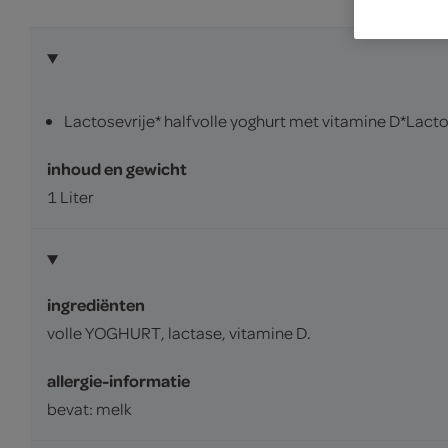
Lactosevrije* halfvolle yoghurt met vitamine D*Lact
inhoud en gewicht
1 Liter
ingrediënten
volle YOGHURT, lactase, vitamine D.
allergie-informatie
bevat: melk