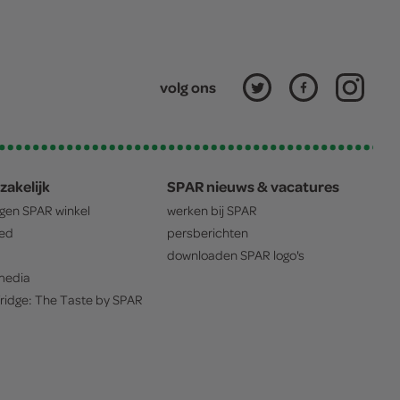
volg ons
zakelijk
SPAR nieuws & vacatures
igen
SPAR
winkel
werken bij
SPAR
oed
persberichten
downloaden
SPAR
logo's
edia
ridge: The Taste by
SPAR