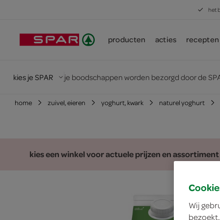
het 
producten
acties
recepten
kies je SPAR
je boodschappen worden bezorgd door de SPA
home
zuivel, eieren
yoghurt, kwark
naturel yoghurt
kies een winkel voor actuele prijzen en assortiment
Cookie
Wij gebr
bezoekt.