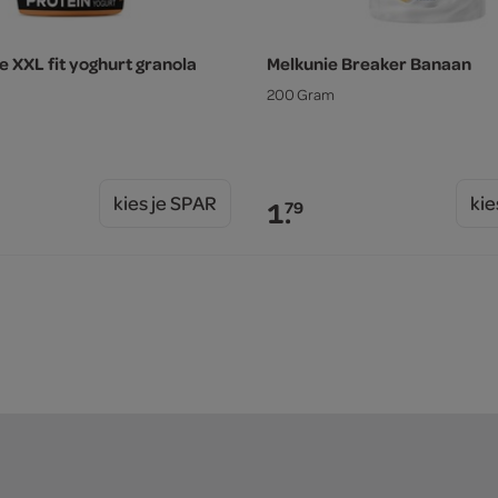
e XXL fit yoghurt granola
Melkunie Breaker Banaan
200 Gram
kies je SPAR
kie
1.
79