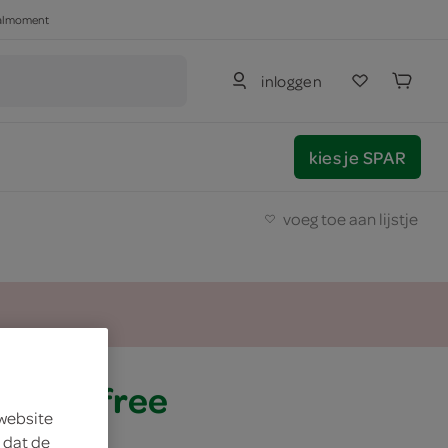
haalmoment
inloggen
kies je SPAR
voeg toe aan lijstje
 lacto free
 website
 dat de