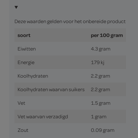
Deze waarden gelden voor het onbereide product
soort
per 100 gram
Eiwitten
4.3 gram
Energie
179 kj
Koolhydraten
2.2 gram
Koolhydraten waarvan suikers
2.2 gram
Vet
1.5 gram
Vet waarvan verzadigd
1 gram
Zout
0.09 gram