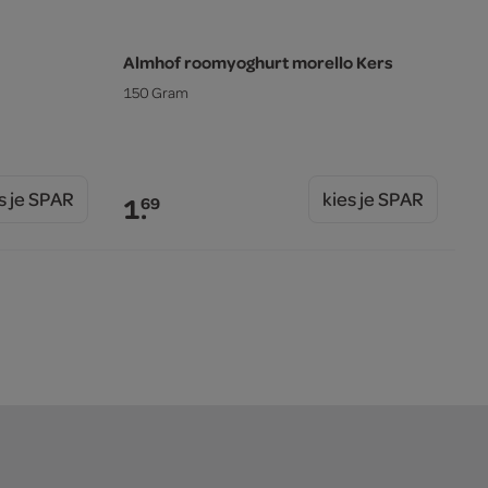
Almhof roomyoghurt morello Kers
150 Gram
s je SPAR
kies je SPAR
1.
69