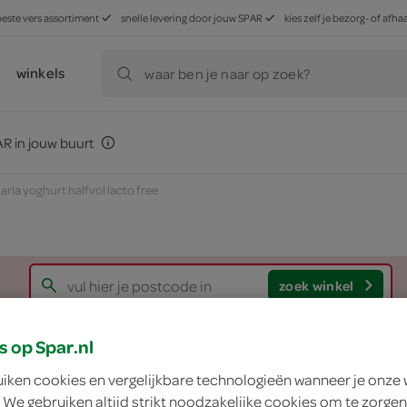
beste vers assortiment
snelle levering door jouw SPAR
kies zelf je bezorg- of af
winkels
waar ben je naar op zoek?
R in jouw buurt
arla yoghurt halfvol lacto free
zoek winkel
s op Spar.nl
Arla yoghurt halfvol
uiken cookies en vergelijkbare technologieën wanneer je onze
 We gebruiken altijd strikt noodzakelijke cookies om te zorgen
Arla