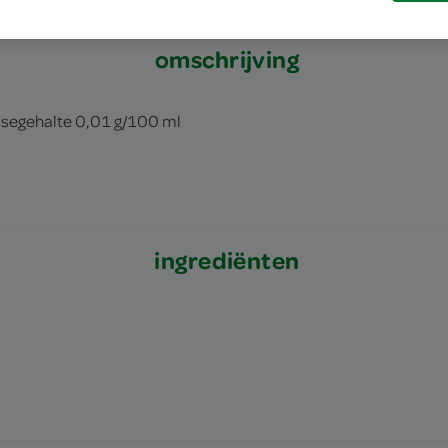
omschrijving
osegehalte
0,01 g/100 ml
ingrediënten