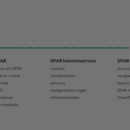
PAR
SPAR klantenservice
SPAR 
aal van
SPAR
contact
jouw e
ie en missie
hoofdkantoor
vastg
mule
services
export
O
veelgestelde vragen
SPAR
m
ademie
online bestellen
Smartf
chiedenis