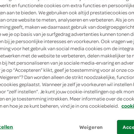
werkt en functionele cookies om extra functies en persoonlijk
2
.
ngen aan te bieden. We gebruiken ook altijd prestatiecookies o
69
van onze website te meten, analyseren en verbeteren. Als je on
ing geeft, maken we daarnaast gebruik van doelgroepgerich
1 Liter
we je op basis van je surfgedrag advertenties kunnen tonen d
en bij je persoonlijke interesses en voorkeuren. Ook vragen we 
in winkelmand
ing voor het gebruik van social media cookies om de integra
netwerken met de website te verbeteren, delen makkelijker te
n bij het personaliseren van je sociale media-ervaring en adver
je op “Accepteren” klikt, geef je toestemming voor al onze co
Let op: aanbiedingen zijn niet zichtba
“Weigeren”? Dan worden alleen de strikt noodzakelijke, functio
verwerkt in de winkelmand.
ecookies geplaatst. Wanneer je zelf je voorkeuren wil instellen 
oor “zelf instellen”. Je kunt jouw cookie-instellingen op elk m
n en je toestemming intrekken. Meer informatie over de cooki
n en hoe je ze kunt beheren, vind je in ons cookiebeleid.
cooki
tellen
Weigeren
Acc