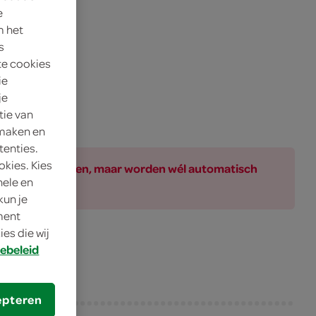
e
m het
s
te cookies
ie
je
tie van
 maken en
tenties.
okies. Kies
ar bij de producten, maar worden wél automatisch
nele en
kun je
oment
es die wij
ebeleid
epteren