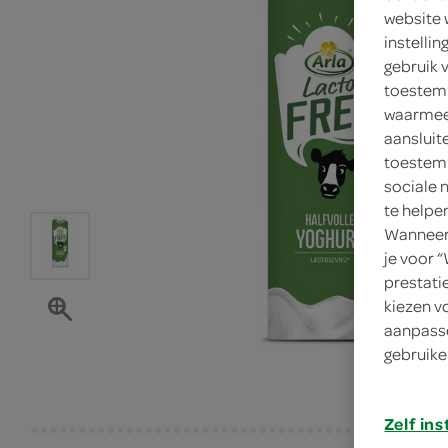
website 
instelli
gebruik 
toestemm
waarmee 
aansluit
toestemm
sociale 
te helpe
Wanneer 
je voor 
prestati
kiezen v
aanpasse
gebruike
Zelf ins