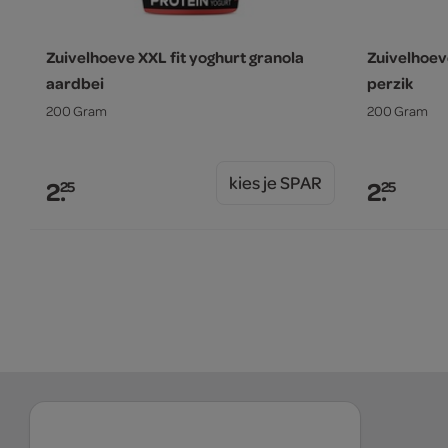
Zuivelhoeve XXL fit yoghurt granola
Zuivelhoev
aardbei
perzik
200 Gram
200 Gram
kies je SPAR
2.
2.
25
25