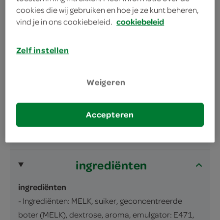
cookies die wij gebruiken en hoe je ze kunt beheren,
vind je in ons cookiebeleid.
cookiebeleid
Zelf instellen
omschrijving
Weigeren
Roomijs met adukibonen-smaak
Accepteren
inhoud en gewicht
500 Milliliter
ingrediënten
ingrediënten
- Ingrediënten: MELK, suiker, geconcentreerde
boter (MELK), dextrose, aroma, emulgator: E471,