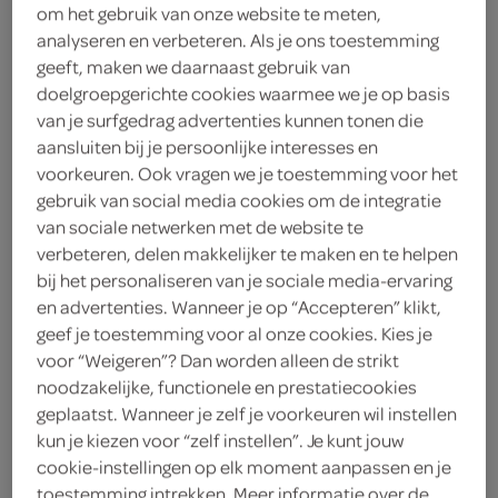
om het gebruik van onze website te meten,
analyseren en verbeteren. Als je ons toestemming
Ayuko
geeft, maken we daarnaast gebruik van
4
.
doelgroepgerichte cookies waarmee we je op basis
49
van je surfgedrag advertenties kunnen tonen die
aansluiten bij je persoonlijke interesses en
500 Milliliter
voorkeuren. Ook vragen we je toestemming voor het
gebruik van social media cookies om de integratie
van sociale netwerken met de website te
Let op: aanbiedingen zijn niet zichtbaar bij de
verbeteren, delen makkelijker te maken en te helpen
producten, maar worden wél automatisch
bij het personaliseren van je sociale media-ervaring
en advertenties. Wanneer je op “Accepteren” klikt,
verwerkt in de winkelmand.
geef je toestemming voor al onze cookies. Kies je
voor “Weigeren”? Dan worden alleen de strikt
noodzakelijke, functionele en prestatiecookies
schep bolletjes ijs met zachte bonensmaak in je bakje,
geplaatst. Wanneer je zelf je voorkeuren wil instellen
ideaal als bijzonder toetje na sushi of een Aziatische
kun je kiezen voor “zelf instellen”. Je kunt jouw
avond
cookie-instellingen op elk moment aanpassen en je
toestemming intrekken. Meer informatie over de