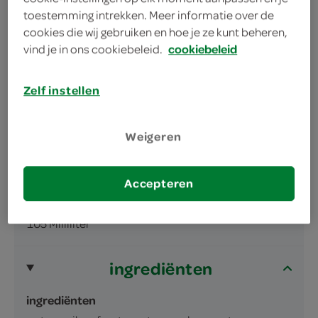
lekker op een warme zomerdag
toestemming intrekken. Meer informatie over de
cookies die wij gebruiken en hoe je ze kunt beheren,
vind je in ons cookiebeleid.
cookiebeleid
Zelf instellen
omschrijving
Weigeren
Waterijs met colasmaak.
Accepteren
inhoud en gewicht
105 Milliliter
ingrediënten
ingrediënten