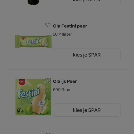
4.
09
Ola Festini peer
50 Milliliter
kies je SPAR
1.
00
Ola ijs Peer
600 Gram
kies je SPAR
4.
89