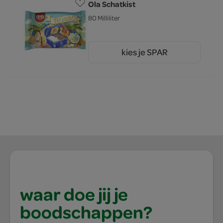
Ola Schatkist
80 Milliliter
kies je SPAR
2.
10
waar doe jij je
boodschappen?