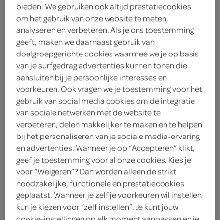
bieden. We gebruiken ook altijd prestatiecookies
1
.
90
om het gebruik van onze website te meten,
analyseren en verbeteren. Als je ons toestemming
geeft, maken we daarnaast gebruik van
105 Milliliter
doelgroepgerichte cookies waarmee we je op basis
van je surfgedrag advertenties kunnen tonen die
aansluiten bij je persoonlijke interesses en
Let op: aanbiedingen zijn niet zichtbaar bij de
voorkeuren. Ook vragen we je toestemming voor het
producten, maar worden wél automatisch
gebruik van social media cookies om de integratie
verwerkt in de winkelmand.
van sociale netwerken met de website te
verbeteren, delen makkelijker te maken en te helpen
bij het personaliseren van je sociale media-ervaring
verfrissend waterijs met herkenbare colasmaak, en je
en advertenties. Wanneer je op “Accepteren” klikt,
koelt jezelf op warme dagen af met een ijskoude
geef je toestemming voor al onze cookies. Kies je
traktatie
voor “Weigeren”? Dan worden alleen de strikt
noodzakelijke, functionele en prestatiecookies
waterijs met colasmaak
geplaatst. Wanneer je zelf je voorkeuren wil instellen
ijskoud genieten
kun je kiezen voor “zelf instellen”. Je kunt jouw
cookie-instellingen op elk moment aanpassen en je