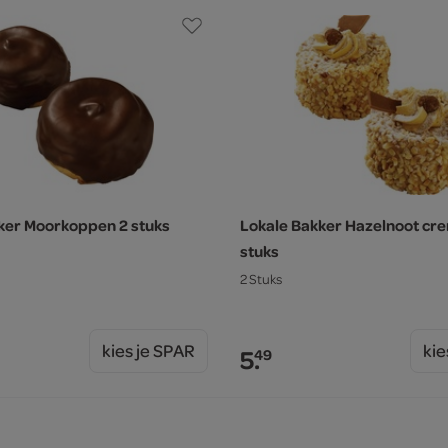
ker Moorkoppen 2 stuks
Lokale Bakker Hazelnoot cr
stuks
2 Stuks
kies je SPAR
kie
5.
49