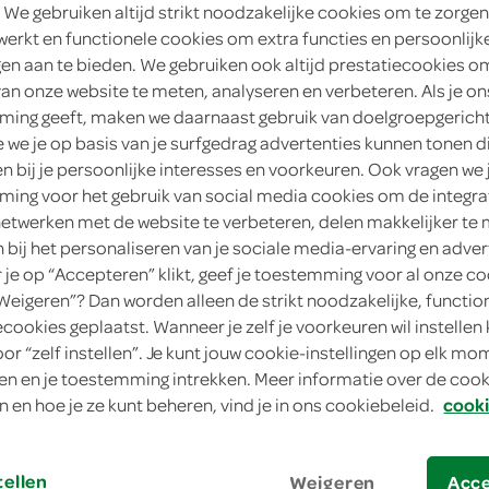
 We gebruiken altijd strikt noodzakelijke cookies om te zorgen
4
.
werkt en functionele cookies om extra functies en persoonlijk
99
ngen aan te bieden. We gebruiken ook altijd prestatiecookies o
van onze website te meten, analyseren en verbeteren. Als je on
170 Gram
ing geeft, maken we daarnaast gebruik van doelgroepgerich
we je op basis van je surfgedrag advertenties kunnen tonen d
in winkelmand
en bij je persoonlijke interesses en voorkeuren. Ook vragen we 
ing voor het gebruik van social media cookies om de integra
netwerken met de website te verbeteren, delen makkelijker te
n bij het personaliseren van je sociale media-ervaring en adver
Let op: aanbiedingen zijn niet zichtba
je op “Accepteren” klikt, geef je toestemming voor al onze co
verwerkt in de winkelmand.
“Weigeren”? Dan worden alleen de strikt noodzakelijke, functio
ecookies geplaatst. Wanneer je zelf je voorkeuren wil instellen 
oor “zelf instellen”. Je kunt jouw cookie-instellingen op elk m
n en je toestemming intrekken. Meer informatie over de cooki
n en hoe je ze kunt beheren, vind je in ons cookiebeleid.
cooki
tellen
Weigeren
Acc