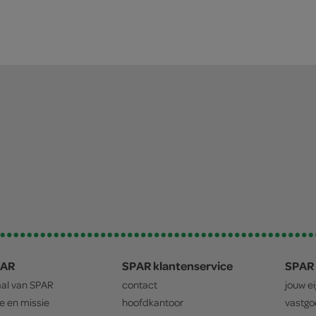
PAR
SPAR klantenservice
SPAR 
aal van
SPAR
contact
jouw e
ie en missie
hoofdkantoor
vastg