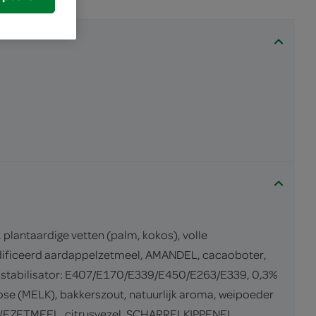
lantaardige vetten (palm, kokos), volle
ificeerd aardappelzetmeel, AMANDEL, cacaoboter,
 stabilisator: E407/E170/E339/E450/E263/E339, 0,3%
se (MELK), bakkerszout, natuurlijk aroma, weipoeder
RWEZETMEEL, citrusvezel, SCHARRELKIPPENEI,