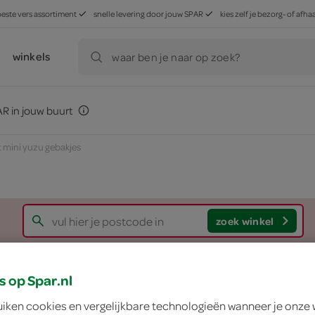
beste vers assortiment
snelle levering door jouw SPAR
kies zelf je bezorg- of af
winkels
waar ben je naar op zoek?
R in jouw buurt
 mini yuzu gebakjes
zoek winkel
BakkersHart mini y
s op Spar.nl
uiken cookies en vergelijkbare technologieën wanneer je onze
BakkersHart