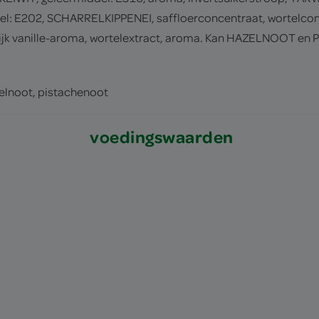
 E202, SCHARRELKIPPENEI, saffloerconcentraat, wortelconc
lijk vanille-aroma, wortelextract, aroma. Kan HAZELNOOT e
azelnoot, pistachenoot
voedingswaarden