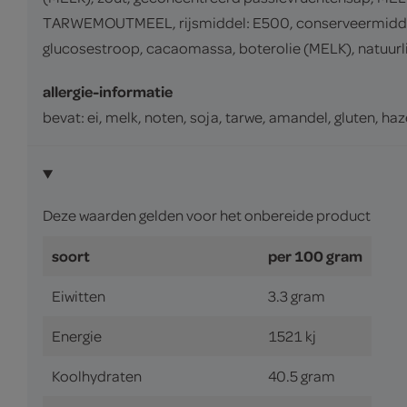
TARWEMOUTMEEL, rijsmiddel: E500, conserveermiddel:
glucosestroop, cacaomassa, boterolie (MELK), natuur
allergie-informatie
bevat: ei, melk, noten, soja, tarwe, amandel, gluten, h
Deze waarden gelden voor het onbereide product
soort
per 100 gram
Eiwitten
3.3 gram
Energie
1521 kj
Koolhydraten
40.5 gram