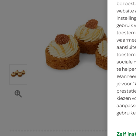
bezoekt.
website 
instelli
gebruik 
toestemm
waarmee 
aansluit
toestemm
sociale 
te helpe
Wanneer 
je voor 
prestati
kiezen v
aanpasse
gebruike
Zelf ins