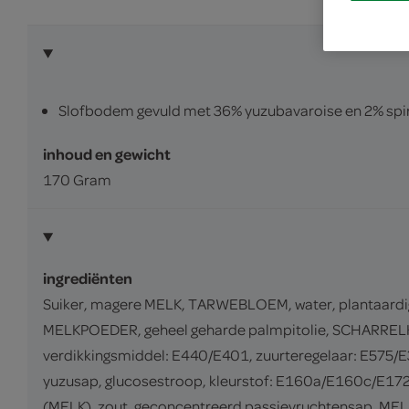
Slofbodem gevuld met 36% yuzubavaroise en 2% spir
inhoud en gewicht
170 Gram
ingrediënten
Suiker, magere MELK, TARWEBLOEM, water, plantaardige
MELKPOEDER, geheel geharde palmpitolie, SCHARRELK
verdikkingsmiddel: E440/E401, zuurteregelaar: E575
yuzusap, glucosestroop, kleurstof: E160a/E160c/E172/
(MELK), zout, geconcentreerd passievruchtensap, MEL