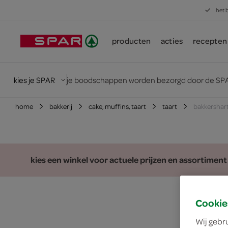
het 
producten
acties
recepten
kies je SPAR
je boodschappen worden bezorgd door de SPA
home
bakkerij
cake, muffins, taart
taart
bakkershart
kies een winkel voor actuele prijzen en assortiment
Cookie
Wij gebr