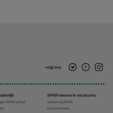
volg ons
zakelijk
SPAR nieuws & vacatures
igen
SPAR
winkel
werken bij
SPAR
oed
persberichten