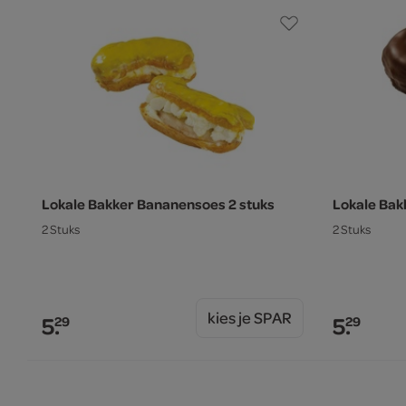
Lokale Bakker Bananensoes 2 stuks
Lokale Bak
2 Stuks
2 Stuks
kies je SPAR
5.
5.
29
29