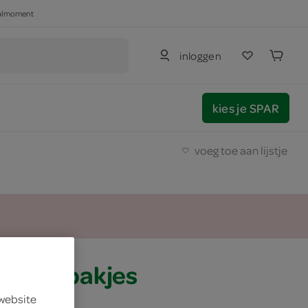
haalmoment
inloggen
kies je SPAR
voeg toe aan lijstje
uzu gebakjes
 website