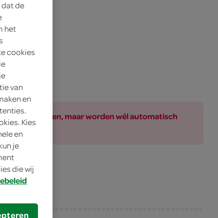
 dat de
e
m het
s
te cookies
ie
je
tie van
 maken en
tenties.
ar bij de producten, maar worden wél automatisch
okies. Kies
nele en
kun je
oment
es die wij
ebeleid
epteren