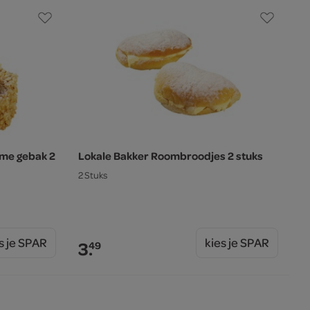
eme gebak 2
Lokale Bakker Roombroodjes 2 stuks
2 Stuks
s je SPAR
kies je SPAR
3.
49