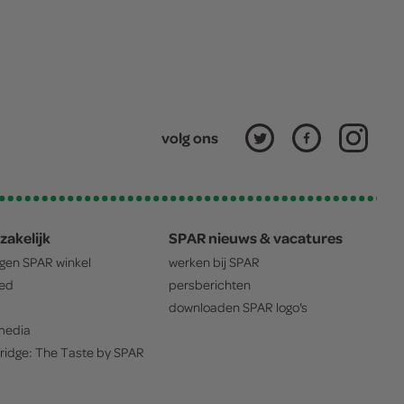
volg ons
zakelijk
SPAR nieuws & vacatures
igen
SPAR
winkel
werken bij
SPAR
oed
persberichten
downloaden
SPAR
logo's
edia
ridge: The Taste by
SPAR