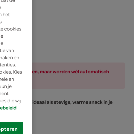
e
m het
s
te cookies
ie
je
tie van
 maken en
tenties.
ar bij de producten, maar worden wél automatisch
okies. Kies
nele en
kun je
oment
es die wij
 bij elke hap, ideaal als stevige, warme snack in je
ebeleid
epteren