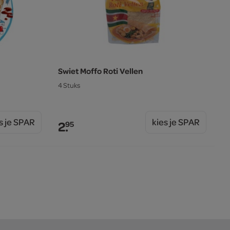
Swiet Moffo Roti Vellen
4 Stuks
s je SPAR
kies je SPAR
2.
95