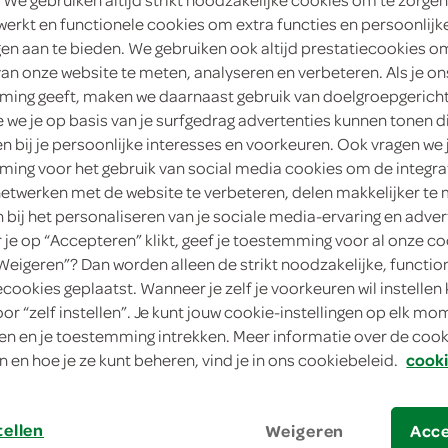
werkt en functionele cookies om extra functies en persoonlijk
4
.
50
ngen aan te bieden. We gebruiken ook altijd prestatiecookies o
van onze website te meten, analyseren en verbeteren. Als je on
ing geeft, maken we daarnaast gebruik van doelgroepgerich
175 Gram
we je op basis van je surfgedrag advertenties kunnen tonen d
en bij je persoonlijke interesses en voorkeuren. Ook vragen we 
in winkelmand
ing voor het gebruik van social media cookies om de integra
netwerken met de website te verbeteren, delen makkelijker te
n bij het personaliseren van je sociale media-ervaring en adver
Let op: aanbiedingen zijn niet zichtba
je op “Accepteren” klikt, geef je toestemming voor al onze co
“Weigeren”? Dan worden alleen de strikt noodzakelijke, functio
verwerkt in de winkelmand.
ecookies geplaatst. Wanneer je zelf je voorkeuren wil instellen 
oor “zelf instellen”. Je kunt jouw cookie-instellingen op elk m
n en je toestemming intrekken. Meer informatie over de cooki
bak de panini krokant en proef pittige worst
n en hoe je ze kunt beheren, vind je in ons cookiebeleid.
cooki
pauze
tellen
Weigeren
Acc