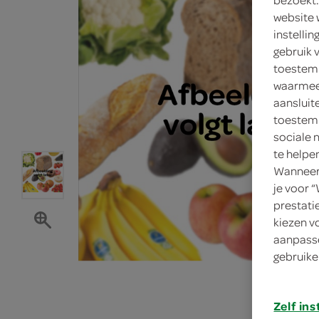
website 
instelli
gebruik 
toestemm
waarmee 
aansluit
toestemm
sociale 
te helpe
Wanneer 
je voor 
prestati
kiezen v
aanpasse
gebruike
Zelf ins