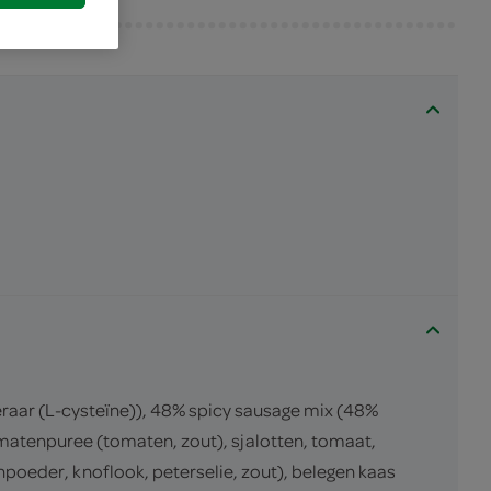
raar (L-cysteïne)), 48% spicy sausage mix (48%
matenpuree (tomaten, zout), sjalotten, tomaat,
ienpoeder, knoflook, peterselie, zout), belegen kaas