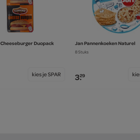
 Cheeseburger Duopack
Jan Pannenkoeken Naturel
8 Stuks
kies je SPAR
kie
3.
29