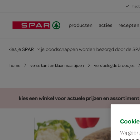
het 
producten
acties
recepten
kies je SPAR
je boodschappen worden bezorgd door de SPA
home
verse kant en klaar maaltijden
vers belegde broodjes
kies een winkel voor actuele prijzen en assortiment
Cookie
Wij gebr
bezoekt.