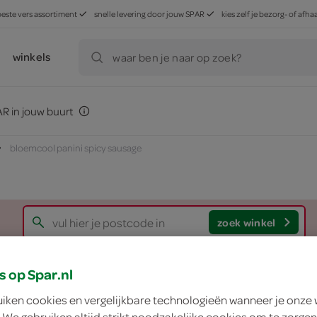
beste vers assortiment
snelle levering door jouw SPAR
kies zelf je bezorg- of af
winkels
waar ben je naar op zoek?
R in jouw buurt
bloemcool panini spicy sausage
zoek winkel
s op Spar.nl
Bloemcool panini s
uiken cookies en vergelijkbare technologieën wanneer je onze
Bloemcool
 We gebruiken altijd strikt noodzakelijke cookies om te zorgen