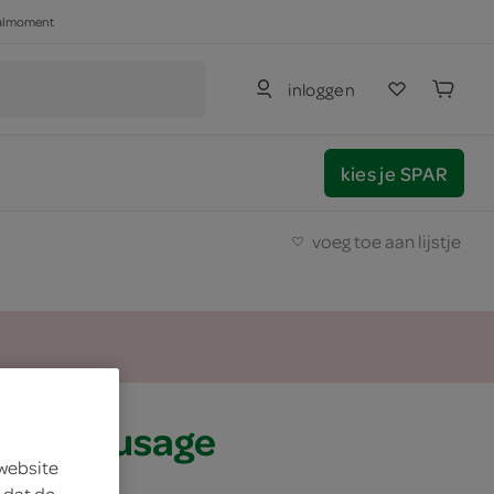
haalmoment
inloggen
kies je SPAR
voeg toe aan lijstje
picy sausage
 website
 dat de