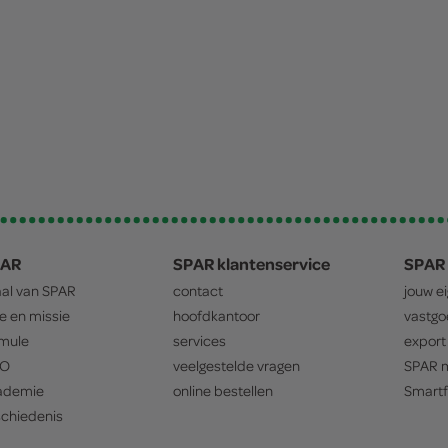
PAR
SPAR klantenservice
SPAR 
aal van
SPAR
contact
jouw e
ie en missie
hoofdkantoor
vastg
mule
services
export
O
veelgestelde vragen
SPAR
m
ademie
online bestellen
Smartf
chiedenis