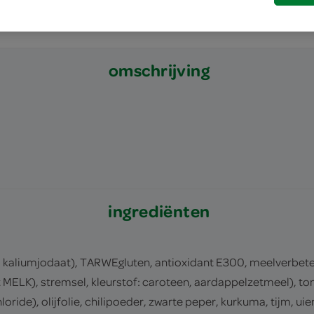
omschrijving
ingrediënten
, kaliumjodaat), TARWEgluten, antioxidant E300, meelverbete
 MELK), stremsel, kleurstof: caroteen, aardappelzetmeel), to
loride), olijfolie, chilipoeder, zwarte peper, kurkuma, tijm, u