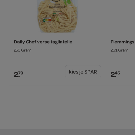
Daily Chef verse tagliatelle
Flemmings
250 Gram
261 Gram
kies je SPAR
2.
2.
79
45