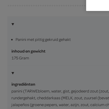
Panini met pittig gekruid gehakt
inhoud en gewicht
175 Gram
ingrediënten
panini (TARWEbloem, water, gist, gejodeerd zout (zout
rundergehakt, cheddarkaas (MELK, zout, zuursel (bevat
jalapeños (groene pepers, water, azijn, zout, calcium ch