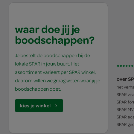
waar doe jij je
boodschappen?
Je bestelt de boodschappen bij de
lokale SPAR in jouw buurt. Het
assortiment varieert per SPAR winkel,
over S
daarom willen we graag weten waar jij je
het verh
boodschappen doet.
SPAR
vis
SPAR
for
kies je winkel
SPAR
MV
SPAR
ac
SPAR
ges