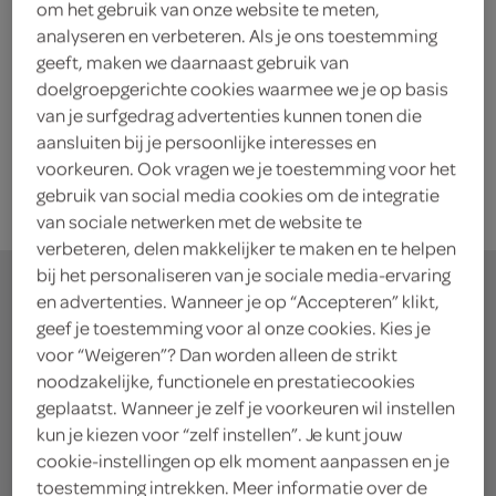
om het gebruik van onze website te meten,
mondkapje comfort maat L/XL
analyseren en verbeteren. Als je ons toestemming
9 Gram
geeft, maken we daarnaast gebruik van
doelgroepgerichte cookies waarmee we je op basis
van je surfgedrag advertenties kunnen tonen die
kies je SPAR
5.
45
aansluiten bij je persoonlijke interesses en
voorkeuren. Ook vragen we je toestemming voor het
gebruik van social media cookies om de integratie
van sociale netwerken met de website te
verbeteren, delen makkelijker te maken en te helpen
bij het personaliseren van je sociale media-ervaring
en advertenties. Wanneer je op “Accepteren” klikt,
geef je toestemming voor al onze cookies. Kies je
voor “Weigeren”? Dan worden alleen de strikt
waar doe jij je
noodzakelijke, functionele en prestatiecookies
boodschappen?
geplaatst. Wanneer je zelf je voorkeuren wil instellen
kun je kiezen voor “zelf instellen”. Je kunt jouw
cookie-instellingen op elk moment aanpassen en je
Je bestelt de boodschappen bij de lokale SPAR in
toestemming intrekken. Meer informatie over de