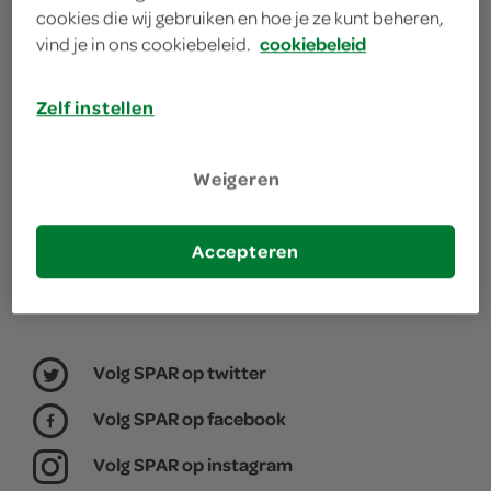
jouw buurt. Het assortiment varieert per SPAR
cookies die wij gebruiken en hoe je ze kunt beheren,
winkel, daarom willen we graag weten waar jij je
vind je in ons cookiebeleid.
cookiebeleid
boodschappen doet.
Zelf instellen
kies je winkel
Weigeren
Accepteren
Volg SPAR op twitter
Volg SPAR op facebook
Volg SPAR op instagram