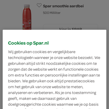
Spar smoothie aardbei
500 Milliliter
kies je SPAR
2.
79
Cookies op Spar.nl
Spar smoothie appel avocado
Wij gebruiken cookies en vergelijkbare
kokos
technologieën wanneer je onze website bezoekt. We
gebruiken altijd strikt noodzakelijke cookies om te
500 Milliliter
zorgen dat de website werkt en functionele cookies
om extra functies en persoonlijke instellingen aan te
kies je SPAR
2.
69
bieden. We gebruiken ook altijd prestatiecookies
om het gebruik van onze website te meten,
analyseren en verbeteren. Als je ons toestemming
geeft, maken we daarnaast gebruik van
Spar sap mango passievrucht
doelgroepgerichte cookies waarmee we je op basis
500 Milliliter