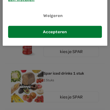
kies je SPAR
2.
09
Weigeren
Spar Aardbei Banaan smootie
Accepteren
250 Milliliter
kies je SPAR
2.
09
Spar iced drinks 1 stuk
1 Stuks
kies je SPAR
3.
49