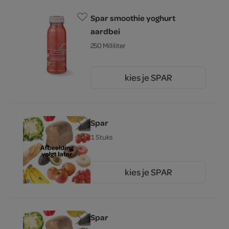
Spar smoothie yoghurt
aardbei
250 Milliliter
kies je SPAR
2.
09
Spar
1 Stuks
kies je SPAR
3.
00
Spar