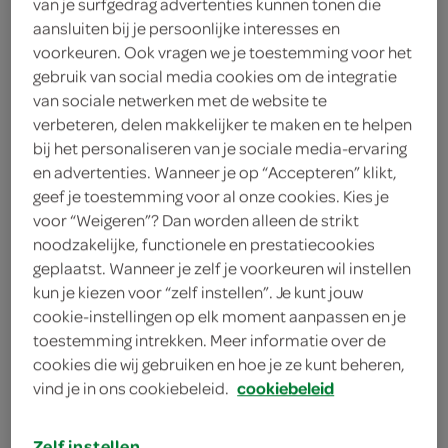
van je surfgedrag advertenties kunnen tonen die
aansluiten bij je persoonlijke interesses en
voorkeuren. Ook vragen we je toestemming voor het
kies je SPAR
2.
79
gebruik van social media cookies om de integratie
van sociale netwerken met de website te
verbeteren, delen makkelijker te maken en te helpen
bij het personaliseren van je sociale media-ervaring
Spar smoothie mango
en advertenties. Wanneer je op “Accepteren” klikt,
passievrucht
geef je toestemming voor al onze cookies. Kies je
250 Milliliter
voor “Weigeren”? Dan worden alleen de strikt
noodzakelijke, functionele en prestatiecookies
kies je SPAR
geplaatst. Wanneer je zelf je voorkeuren wil instellen
2.
09
kun je kiezen voor “zelf instellen”. Je kunt jouw
cookie-instellingen op elk moment aanpassen en je
toestemming intrekken. Meer informatie over de
Spar smoothie mango avocado
cookies die wij gebruiken en hoe je ze kunt beheren,
kokos
vind je in ons cookiebeleid.
cookiebeleid
250 Milliliter
Zelf instellen