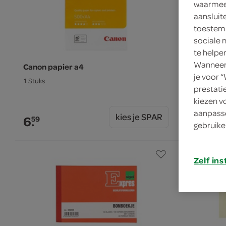
waarmee 
aansluit
toestemm
sociale 
te helpe
Wanneer 
Canon papier a4
Trendline s
je voor 
1 Stuks
1 Stuks
prestati
kiezen v
aanpasse
kies je SPAR
6.
1.
59
59
gebruike
Zelf ins