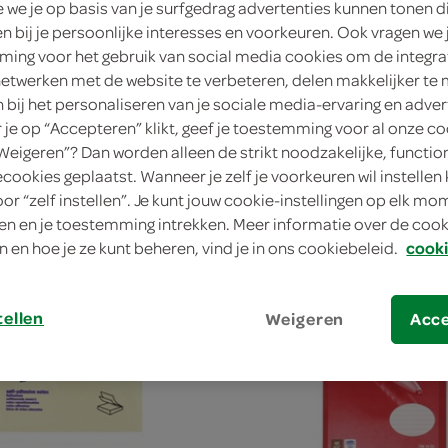
we je op basis van je surfgedrag advertenties kunnen tonen d
en bij je persoonlijke interesses en voorkeuren. Ook vragen we 
ing voor het gebruik van social media cookies om de integra
netwerken met de website te verbeteren, delen makkelijker te
n bij het personaliseren van je sociale media-ervaring en adver
je op “Accepteren” klikt, geef je toestemming voor al onze co
chrijfblok A5
Lokaal Kopieerpapier 500 ve
“Weigeren”? Dan worden alleen de strikt noodzakelijke, functio
1 Stuks
ecookies geplaatst. Wanneer je zelf je voorkeuren wil instellen 
oor “zelf instellen”. Je kunt jouw cookie-instellingen op elk m
n en je toestemming intrekken. Meer informatie over de cooki
kies je SPAR
kie
0.
00
n en hoe je ze kunt beheren, vind je in ons cookiebeleid.
cooki
tellen
Weigeren
Acc