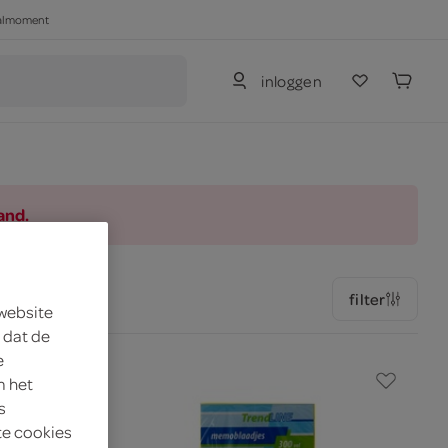
haalmoment
inloggen
and.
filter
 website
 dat de
e
m het
s
te cookies