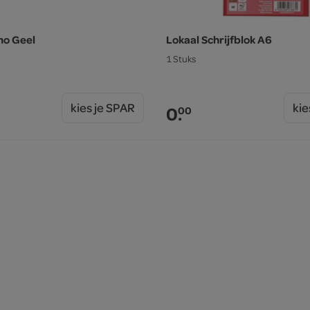
mo Geel
Lokaal Schrijfblok A6
1 Stuks
kies je SPAR
kie
0.
00