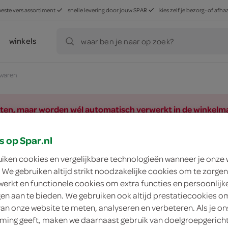
beste vers assortiment
snelle levering door jouw SPAR
kies zelf je bezorg- of af
winkels
waar ben je naar op zoek?
rwaren
ducten, maar worden wél automatisch verwerkt in de winkelm
s op Spar.nl
uiken cookies en vergelijkbare technologieën wanneer je onze
 We gebruiken altijd strikt noodzakelijke cookies om te zorgen
werkt en functionele cookies om extra functies en persoonlijk
ngen aan te bieden. We gebruiken ook altijd prestatiecookies o
van onze website te meten, analyseren en verbeteren. Als je on
ing geeft, maken we daarnaast gebruik van doelgroepgerich