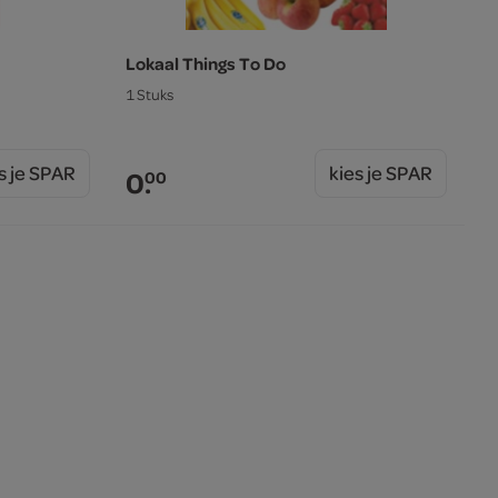
Lokaal Things To Do
1 Stuks
s je SPAR
kies je SPAR
0.
00