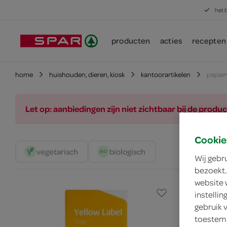
het 
producten
acties
recepten
home
huishouden, dieren, kiosk
kantoorartikelen
papie
Let op: aanbiedingen zijn niet zichtbaar bij de pro
Cookie
vegetarisch 
biologisch 
Wij gebr
bezoekt.
website 
instelli
gebruik 
toestemm