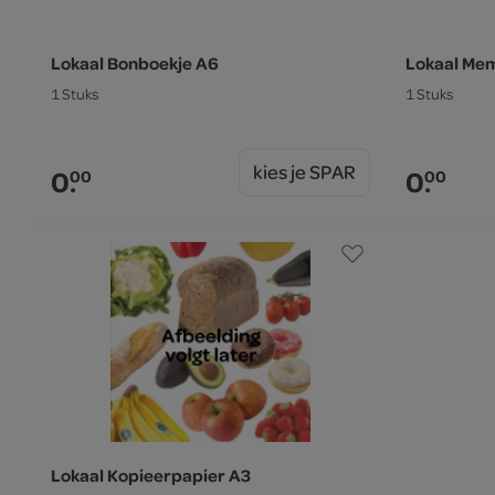
Lokaal Bonboekje A6
Lokaal Me
1 Stuks
1 Stuks
kies je SPAR
0.
0.
00
00
Lokaal Kopieerpapier A3