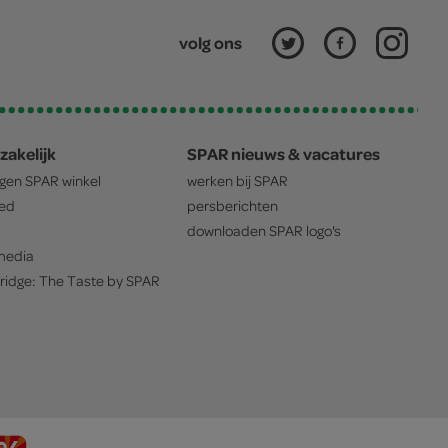
volg ons
zakelijk
SPAR nieuws & vacatures
igen
SPAR
winkel
werken bij
SPAR
oed
persberichten
downloaden
SPAR
logo's
edia
ridge: The Taste by
SPAR