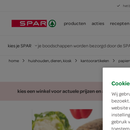
het 
producten
acties
recepten
kies je SPAR
je boodschappen worden bezorgd door de SPA
home
huishouden, dieren, kiosk
kantoorartikelen
papie
Cookie
kies een winkel voor actuele prijzen en assortiment
Wij gebr
bezoekt.
website 
instelli
gebruik 
toestemm