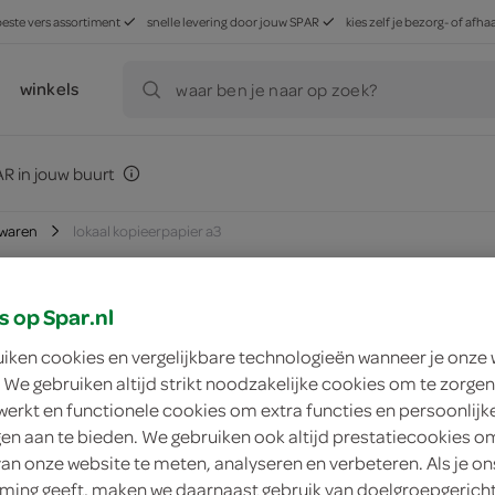
beste vers assortiment
snelle levering door jouw SPAR
kies zelf je bezorg- of af
winkels
waar ben je naar op zoek?
R in jouw buurt
rwaren
lokaal kopieerpapier a3
s op Spar.nl
zoek winkel
uiken cookies en vergelijkbare technologieën wanneer je onze
 We gebruiken altijd strikt noodzakelijke cookies om te zorgen
werkt en functionele cookies om extra functies en persoonlijk
Lokaal Kopieerpapi
ngen aan te bieden. We gebruiken ook altijd prestatiecookies o
van onze website te meten, analyseren en verbeteren. Als je on
Lokaal
ing geeft, maken we daarnaast gebruik van doelgroepgerich