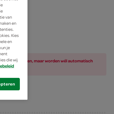
ie
je
tie van
 maken en
tenties.
okies. Kies
nele en
kun je
oment
es die wij
ar bij de producten, maar worden wél automatisch
ebeleid
epteren