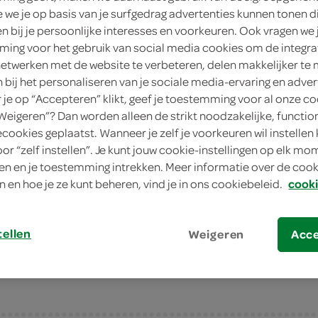
we je op basis van je surfgedrag advertenties kunnen tonen d
.-
en bij je persoonlijke interesses en voorkeuren. Ook vragen we 
ing voor het gebruik van social media cookies om de integra
netwerken met de website te verbeteren, delen makkelijker te
1 Stuks
n bij het personaliseren van je sociale media-ervaring en adver
je op “Accepteren” klikt, geef je toestemming voor al onze co
in winkelmand
“Weigeren”? Dan worden alleen de strikt noodzakelijke, functio
ecookies geplaatst. Wanneer je zelf je voorkeuren wil instellen 
oor “zelf instellen”. Je kunt jouw cookie-instellingen op elk m
n en je toestemming intrekken. Meer informatie over de cooki
Let op: aanbiedingen zijn niet zichtba
n en hoe je ze kunt beheren, vind je in ons cookiebeleid.
cooki
verwerkt in de winkelmand.
tellen
Weigeren
Acc
Papier van kwaliteit!