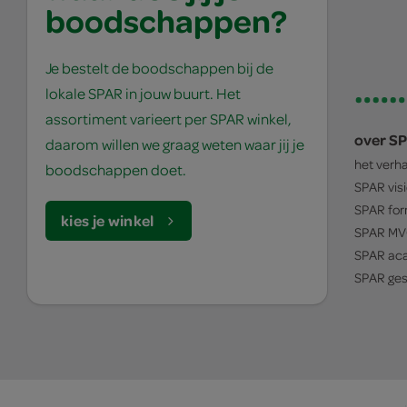
boodschappen?
Je bestelt de boodschappen bij de
lokale SPAR in jouw buurt. Het
assortiment varieert per SPAR winkel,
over S
daarom willen we graag weten waar jij je
het verh
boodschappen doet.
SPAR
vis
SPAR
for
kies je winkel
SPAR
MV
SPAR
ac
SPAR
ges