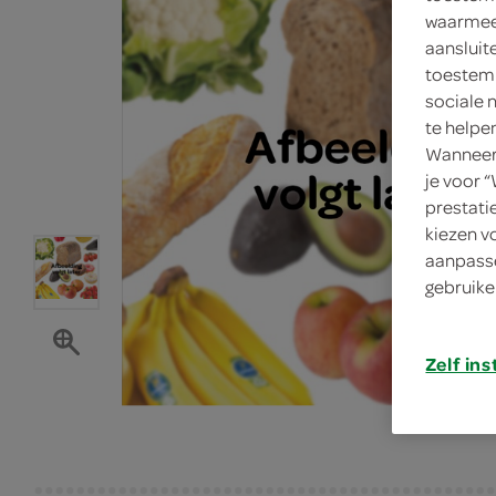
waarmee 
aansluit
toestemm
sociale 
te helpe
Wanneer 
je voor 
prestati
kiezen v
aanpasse
gebruike
Zelf ins