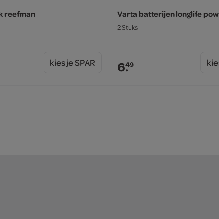
k reefman
Varta batterijen longlife pow
2 Stuks
kies je SPAR
kie
6.
49