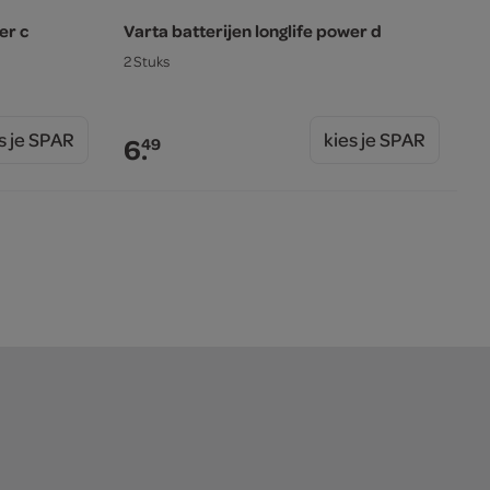
er c
Varta batterijen longlife power d
2 Stuks
s je SPAR
kies je SPAR
6.
49