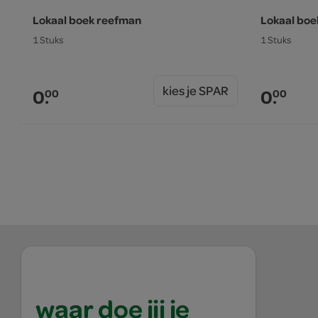
Lokaal boek reefman
Lokaal boe
1 Stuks
1 Stuks
kies je SPAR
0.
0.
00
00
waar doe jij je