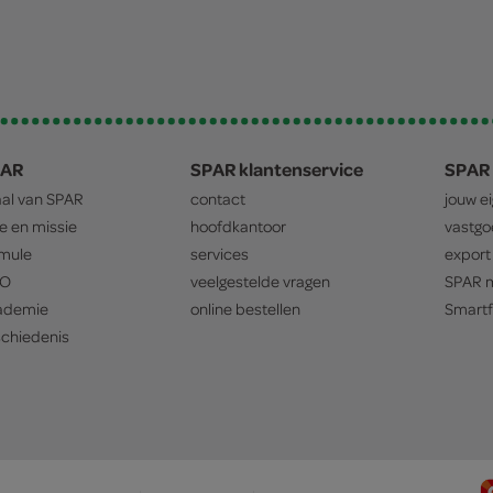
PAR
SPAR klantenservice
SPAR 
aal van
SPAR
contact
jouw e
ie en missie
hoofdkantoor
vastg
mule
services
export
O
veelgestelde vragen
SPAR
m
ademie
online bestellen
Smartf
chiedenis