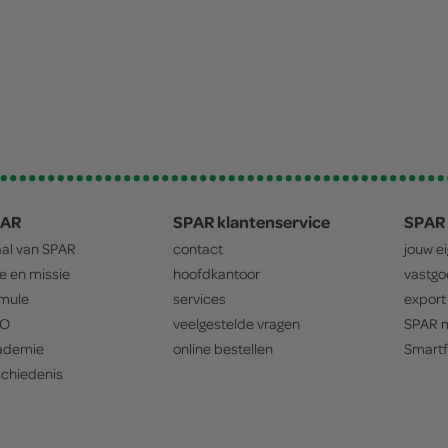
PAR
SPAR klantenservice
SPAR 
aal van
SPAR
contact
jouw e
ie en missie
hoofdkantoor
vastg
mule
services
export
O
veelgestelde vragen
SPAR
m
ademie
online bestellen
Smartf
chiedenis