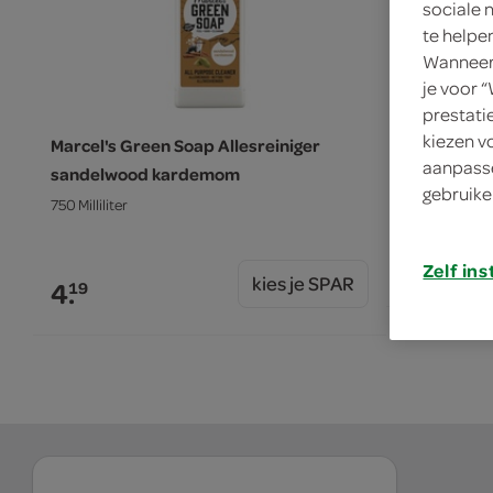
sociale 
te helpe
Wanneer 
je voor 
prestati
kiezen v
Marcel's Green Soap Allesreiniger
g'woon all
aanpasse
sandelwood kardemom
1.5 Liter
gebruike
750 Milliliter
0.
85
Zelf ins
kies je SPAR
4.
19