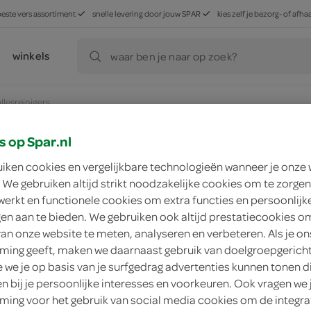
beste vers assortiment
snelle levering door jouw SPAR
kies zelf je bezorg- of af
winkels
waar ben je naar op zoek?
allesreinigers
s op Spar.nl
ducten, maar worden wél automatisch verwerkt in de winkelm
uiken cookies en vergelijkbare technologieën wanneer je onze
 We gebruiken altijd strikt noodzakelijke cookies om te zorgen
werkt en functionele cookies om extra functies en persoonlijk
ngen aan te bieden. We gebruiken ook altijd prestatiecookies o
van onze website te meten, analyseren en verbeteren. Als je on
ing geeft, maken we daarnaast gebruik van doelgroepgerich
we je op basis van je surfgedrag advertenties kunnen tonen d
en bij je persoonlijke interesses en voorkeuren. Ook vragen we 
ing voor het gebruik van social media cookies om de integra