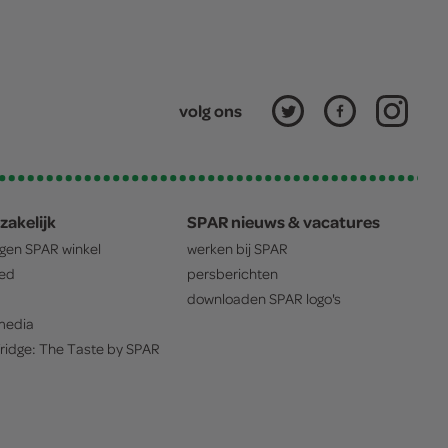
volg ons
zakelijk
SPAR nieuws & vacatures
igen
SPAR
winkel
werken bij
SPAR
oed
persberichten
downloaden
SPAR
logo's
edia
ridge: The Taste by
SPAR