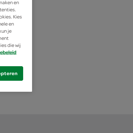
 maken en
tenties.
okies. Kies
nele en
kun je
oment
es die wij
ebeleid
s je SPAR
epteren