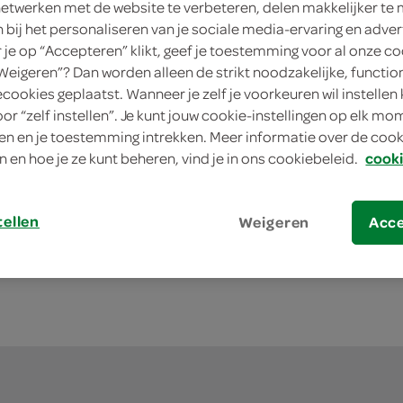
netwerken met de website te verbeteren, delen makkelijker te
n bij het personaliseren van je sociale media-ervaring en adver
je op “Accepteren” klikt, geef je toestemming voor al onze co
“Weigeren”? Dan worden alleen de strikt noodzakelijke, functio
ecookies geplaatst. Wanneer je zelf je voorkeuren wil instellen 
oor “zelf instellen”. Je kunt jouw cookie-instellingen op elk m
esreiniger oceaan
Spar reinigerdoekjes
n en je toestemming intrekken. Meer informatie over de cooki
80 Stuks
n en hoe je ze kunt beheren, vind je in ons cookiebeleid.
cooki
kies je SPAR
kie
1.
15
tellen
Weigeren
Acc