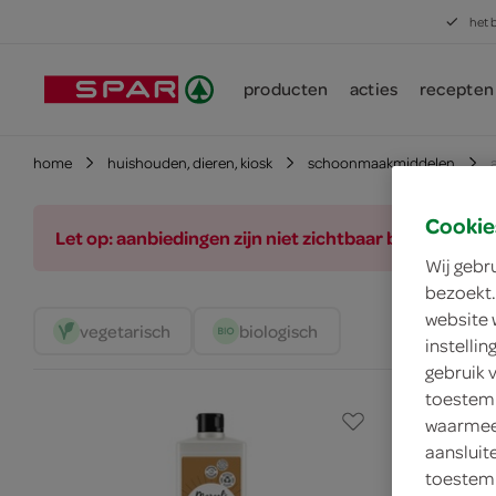
het 
producten
acties
recepten
home
huishouden, dieren, kiosk
schoonmaakmiddelen
Cookie
Let op: aanbiedingen zijn niet zichtbaar bij de pro
Wij gebr
bezoekt.
website 
vegetarisch 
biologisch 
instelli
gebruik 
toestemm
waarmee 
aansluit
toestemm