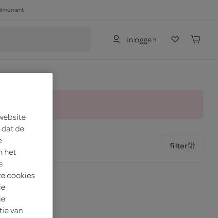
haalmoment
inloggen
and.
 website
 dat de
e
filter
m het
s
te cookies
ie
je
tie van