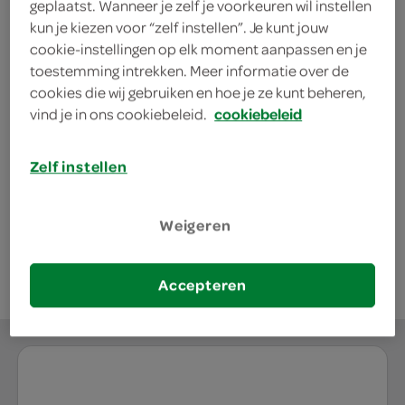
geplaatst. Wanneer je zelf je voorkeuren wil instellen
kun je kiezen voor “zelf instellen”. Je kunt jouw
cookie-instellingen op elk moment aanpassen en je
kies je SPAR
0.
95
toestemming intrekken. Meer informatie over de
cookies die wij gebruiken en hoe je ze kunt beheren,
vind je in ons cookiebeleid.
cookiebeleid
Glorix Bleek
1 Liter
Zelf instellen
kies je SPAR
Weigeren
2.
49
Accepteren