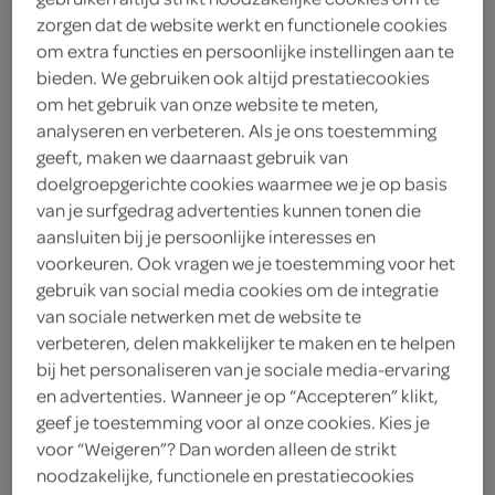
zorgen dat de website werkt en functionele cookies
g'woon dikke bleek original
om extra functies en persoonlijke instellingen aan te
0.75 Liter
bieden. We gebruiken ook altijd prestatiecookies
om het gebruik van onze website te meten,
analyseren en verbeteren. Als je ons toestemming
kies je SPAR
0.
79
geeft, maken we daarnaast gebruik van
doelgroepgerichte cookies waarmee we je op basis
van je surfgedrag advertenties kunnen tonen die
Mr. Shine ontvetter super
aansluiten bij je persoonlijke interesses en
lemon
voorkeuren. Ook vragen we je toestemming voor het
gebruik van social media cookies om de integratie
1 Liter
van sociale netwerken met de website te
verbeteren, delen makkelijker te maken en te helpen
kies je SPAR
3.
39
bij het personaliseren van je sociale media-ervaring
en advertenties. Wanneer je op “Accepteren” klikt,
geef je toestemming voor al onze cookies. Kies je
voor “Weigeren”? Dan worden alleen de strikt
g'woon bleek eucalyptus
noodzakelijke, functionele en prestatiecookies
750 Gram