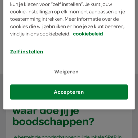
kun je kiezen voor “zelf instellen”. Je kunt jouw
Rit Smeerkaaspuntjes naturel
cookie-instellingen op elk moment aanpassen en je
8 stuks
toestemming intrekken. Meer informatie over de
8 Stuks
cookies die wij gebruiken en hoe je ze kunt beheren,
vind je in ons cookiebeleid.
cookiebeleid
kies je SPAR
2.
45
Zelf instellen
Weigeren
Accepteren
waar doe jij je
boodschappen?
Je bestelt de boodschappen bij de lokale SPAR in