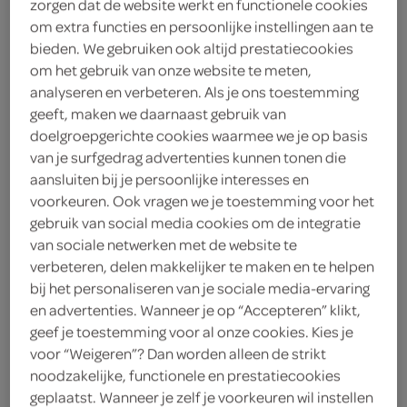
zorgen dat de website werkt en functionele cookies
om extra functies en persoonlijke instellingen aan te
bieden. We gebruiken ook altijd prestatiecookies
delicatessen
kaas
vleesware
om het gebruik van onze website te meten,
analyseren en verbeteren. Als je ons toestemming
geeft, maken we daarnaast gebruik van
doelgroepgerichte cookies waarmee we je op basis
vegetarisch 
biologisch 
filter (2)
van je surfgedrag advertenties kunnen tonen die
aansluiten bij je persoonlijke interesses en
voorkeuren. Ook vragen we je toestemming voor het
gebruik van social media cookies om de integratie
La Vache qui rit cheez dippers
van sociale netwerken met de website te
5 Stuks
verbeteren, delen makkelijker te maken en te helpen
bij het personaliseren van je sociale media-ervaring
en advertenties. Wanneer je op “Accepteren” klikt,
kies je SPAR
3.
89
geef je toestemming voor al onze cookies. Kies je
voor “Weigeren”? Dan worden alleen de strikt
noodzakelijke, functionele en prestatiecookies
geplaatst. Wanneer je zelf je voorkeuren wil instellen
La Vache qui rit La Vache Qui