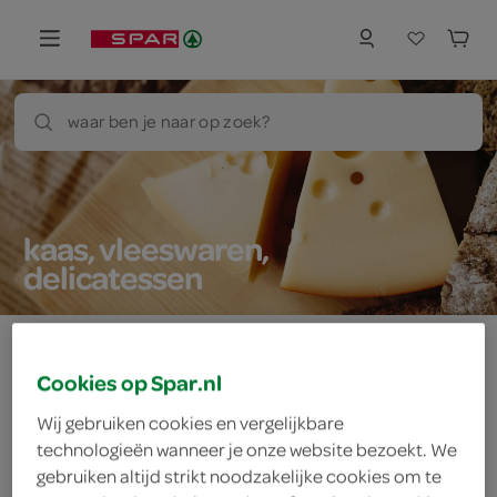
waar ben je naar op zoek?
kaas, vleeswaren,
delicatessen
Cookies op Spar.nl
Let op: aanbiedingen zijn niet zichtbaar bij de
producten, maar worden wél automatisch
Wij gebruiken cookies en vergelijkbare
technologieën wanneer je onze website bezoekt. We
verwerkt in de winkelmand.
gebruiken altijd strikt noodzakelijke cookies om te