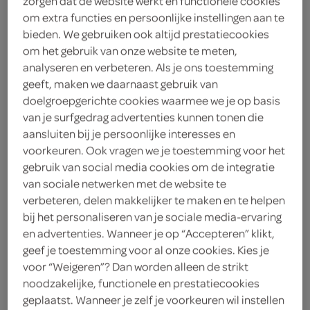
zorgen dat de website werkt en functionele cookies
om extra functies en persoonlijke instellingen aan te
bieden. We gebruiken ook altijd prestatiecookies
delicatessen
kaas
vleesware
om het gebruik van onze website te meten,
analyseren en verbeteren. Als je ons toestemming
geeft, maken we daarnaast gebruik van
doelgroepgerichte cookies waarmee we je op basis
vegetarisch 
biologisch 
filter (2)
van je surfgedrag advertenties kunnen tonen die
aansluiten bij je persoonlijke interesses en
voorkeuren. Ook vragen we je toestemming voor het
gebruik van social media cookies om de integratie
Vergeer pastakaas geraspt
van sociale netwerken met de website te
150 Gram
verbeteren, delen makkelijker te maken en te helpen
bij het personaliseren van je sociale media-ervaring
en advertenties. Wanneer je op “Accepteren” klikt,
kies je SPAR
2.
99
geef je toestemming voor al onze cookies. Kies je
voor “Weigeren”? Dan worden alleen de strikt
noodzakelijke, functionele en prestatiecookies
geplaatst. Wanneer je zelf je voorkeuren wil instellen
Vergeer Vergeer Kaas 40+