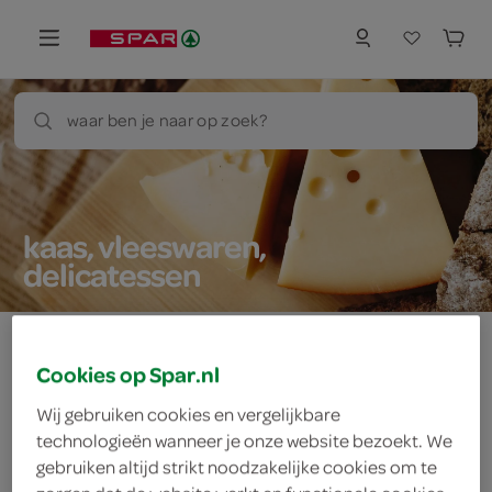
waar ben je naar op zoek?
kaas, vleeswaren,
delicatessen
Cookies op Spar.nl
Let op: aanbiedingen zijn niet zichtbaar bij de
Wij gebruiken cookies en vergelijkbare
producten, maar worden wél automatisch
technologieën wanneer je onze website bezoekt. We
verwerkt in de winkelmand.
gebruiken altijd strikt noodzakelijke cookies om te