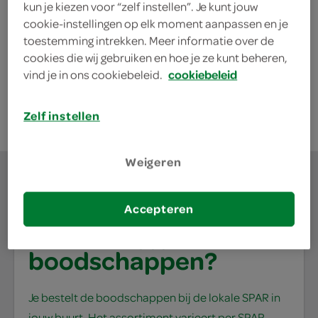
kun je kiezen voor “zelf instellen”. Je kunt jouw
Geraspt Pizzakaas
cookie-instellingen op elk moment aanpassen en je
150 Gram
toestemming intrekken. Meer informatie over de
cookies die wij gebruiken en hoe je ze kunt beheren,
vind je in ons cookiebeleid.
cookiebeleid
kies je SPAR
2.
99
Zelf instellen
Weigeren
Accepteren
waar doe jij je
boodschappen?
Je bestelt de boodschappen bij de lokale SPAR in
jouw buurt. Het assortiment varieert per SPAR