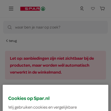
waar ben je naar op zoek?
terug
Let op: aanbiedingen zijn niet zichtbaar bij de
producten, maar worden wél automatisch
verwerkt in de winkelmand.
vegetarisch 
biologisch 
filter
Cookies op Spar.nl
Wij gebruiken cookies en vergelijkbare